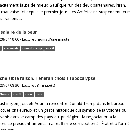
acitement faute de mieux. Sauf que l’un des deux partenaires, l’Iran,
 mauvaise foi depuis le premier jour. Les Américains suspendent leur
 Iraniens ...
salaire de la peur
28/07 18:00 - Lecture : moins d'une minute
n
États-Unis
Donald Trump
Israël
choisit la raison, Téhéran choisit l’apocalypse
23/07 08:30 - Lecture : 3 minute(s)
éhéran
Israël
Liban
Iran
ashington, Joseph Aoun a rencontré Donald Trump dans le bureau
ccueil chaleureux et un geste historique qui symbolise la volonté du
venir dans le camp des pays qui privilégient la négociation à la
on. Le président américain a réaffirmé son soutien à l’État et à l’armé