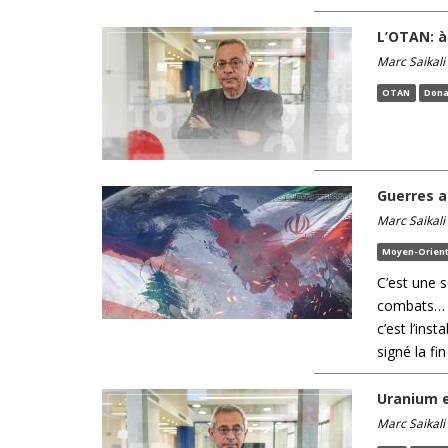
L’OTAN: à
Marc Saikali
OTAN
Dona
Guerres a
Marc Saikali
Moyen-Orien
C’est une s
combats… to
c’est l’ins
signé la fi
Uranium e
Marc Saikali