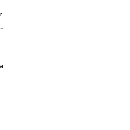
in
..
et