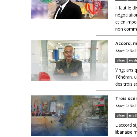
Il faut le 
négociation
et en impos
non comme 
Accord, m
Marc Saikali
Liban
Wash
Vingt ans 
Téhéran, u
des trois s
Trois scé
Marc Saikali
Liban
Israë
L’accord s
libanaise m