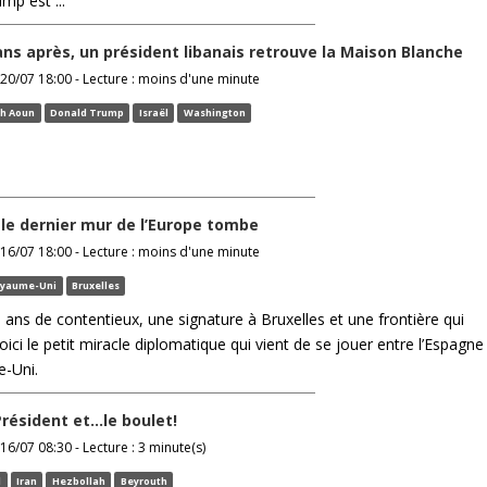
mp est ...
ans après, un président libanais retrouve la Maison Blanche
20/07 18:00 - Lecture : moins d'une minute
ph Aoun
Donald Trump
Israël
Washington
: le dernier mur de l’Europe tombe
16/07 18:00 - Lecture : moins d'une minute
yaume-Uni
Bruxelles
 ans de contentieux, une signature à Bruxelles et une frontière qui
Voici le petit miracle diplomatique qui vient de se jouer entre l’Espagne
-Uni.
Président et…le boulet!
16/07 08:30 - Lecture : 3 minute(s)
l
Iran
Hezbollah
Beyrouth