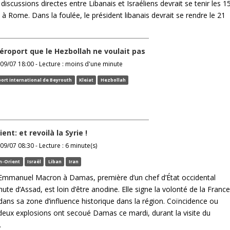
discussions directes entre Libanais et Israéliens devrait se tenir les 1
et à Rome. Dans la foulée, le président libanais devrait se rendre le 21
aéroport que le Hezbollah ne voulait pas
09/07 18:00 - Lecture : moins d'une minute
ort international de Beyrouth
Kleiat
Hezbollah
nt: et revoilà la Syrie !
09/07 08:30 - Lecture : 6 minute(s)
n-Orient
Israël
Liban
Iran
d’Emmanuel Macron à Damas, première d’un chef d’État occidental
hute d’Assad, est loin d’être anodine. Elle signe la volonté de la France
dans sa zone d’influence historique dans la région. Coïncidence ou
eux explosions ont secoué Damas ce mardi, durant la visite du
.