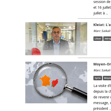
session de 
et 16 juill
juillet à ...
Kleiat: L’
Marc Saikali
Liban
Aérop
Moyen-Orie
Marc Saikali
Syrie
Moye
La visite 
depuis la c
de revenir 
message, d
président ..