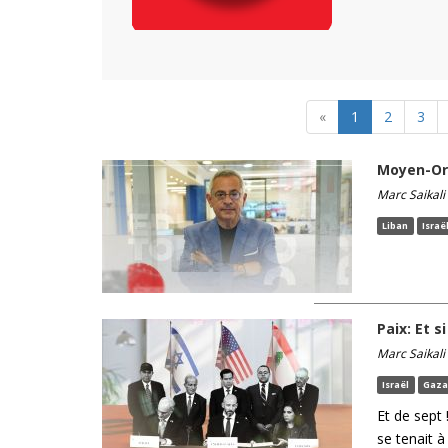
«
1
2
3
Moyen-Ori
Marc Saikali
Liban
Israë
Paix: Et s
Marc Saikali
Israël
Gaz
Et de sept 
se tenait 