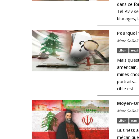
dans ce fo
Tel-Aviv se
blocages, la
Pourquoi 
Marc Saikali
Liban
Hezb
Mais qu’es
américain, 
mines choq
portraits…
cible est ...
Moyen-Ori
Marc Saikali
Liban
Iran
Business a
mécanique 