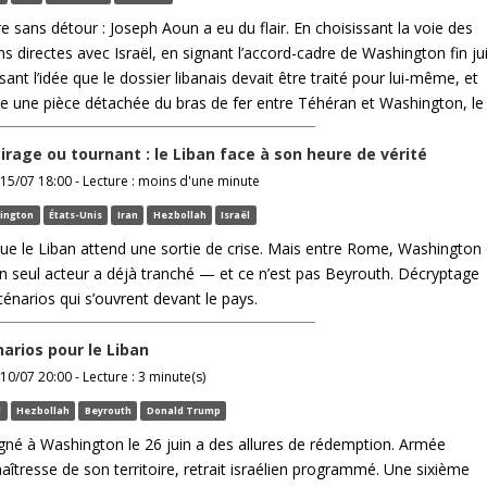
dire sans détour : Joseph Aoun a eu du flair. En choisissant la voie des
s directes avec Israël, en signant l’accord-cadre de Washington fin ju
ant l’idée que le dossier libanais devait être traité pour lui-même, et
une pièce détachée du bras de fer entre Téhéran et Washington, le .
irage ou tournant : le Liban face à son heure de vérité
15/07 18:00 - Lecture : moins d'une minute
ington
États-Unis
Iran
Hezbollah
Israël
que le Liban attend une sortie de crise. Mais entre Rome, Washington 
n seul acteur a déjà tranché — et ce n’est pas Beyrouth. Décryptage
cénarios qui s’ouvrent devant le pays.
narios pour le Liban
10/07 20:00 - Lecture : 3 minute(s)
l
Hezbollah
Beyrouth
Donald Trump
igné à Washington le 26 juin a des allures de rédemption. Armée
aîtresse de son territoire, retrait israélien programmé. Une sixième