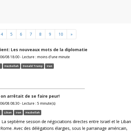
4
5
6
7
8
9
10
»
ent: Les nouveaux mots de la diplomatie
06/08 18:00 - Lecture : moins d'une minute
l
Hezbollah
Donald Trump
Iran
i on arrêtait de se faire peur!
06/08 08:30 - Lecture : 5 minute(s)
a
Liban
Iran
Hezbollah
! La septième session de négociations directes entre Israël et le Liban
à Rome. Avec des délégations élargies, sous le parrainage américain,