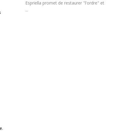
Espriella promet de restaurer "l'ordre" et
...
s
e.