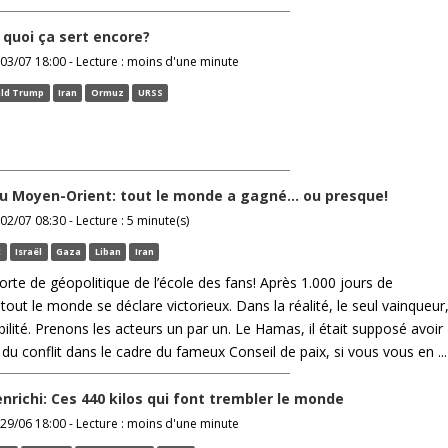
 quoi ça sert encore?
03/07 18:00 - Lecture : moins d'une minute
ld Trump
Iran
Ormuz
URSS
u Moyen-Orient: tout le monde a gagné… ou presque!
02/07 08:30 - Lecture : 5 minute(s)
t
Israël
Gaza
Liban
Iran
orte de géopolitique de l’école des fans! Après 1.000 jours de
ut le monde se déclare victorieux. Dans la réalité, le seul vainqueur
tabilité. Prenons les acteurs un par un. Le Hamas, il était supposé avoir
n du conflit dans le cadre du fameux Conseil de paix, si vous vous en ...
nrichi: Ces 440 kilos qui font trembler le monde
29/06 18:00 - Lecture : moins d'une minute