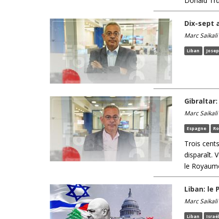
Donald Tru
Dix-sept 
Marc Saikali
Liban
Jose
Gibraltar
Marc Saikali
Espagne
Ro
Trois cents
disparaît. 
le Royaume
Liban: le 
Marc Saikali
Liban
Israë