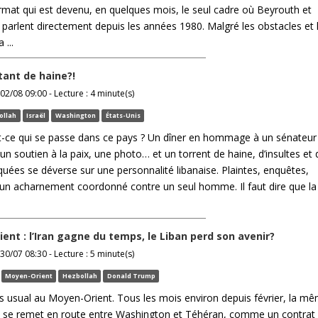
rmat qui est devenu, en quelques mois, le seul cadre où Beyrouth et
 parlent directement depuis les années 1980. Malgré les obstacles et 
 ...
tant de haine?!
02/08 09:00 - Lecture : 4 minute(s)
ollah
Israël
Washington
États-Unis
t-ce qui se passe dans ce pays ? Un dîner en hommage à un sénateur
un soutien à la paix, une photo… et un torrent de haine, d’insultes et 
uées se déverse sur une personnalité libanaise. Plaintes, enquêtes,
 un acharnement coordonné contre un seul homme. Il faut dire que la
ent : l’Iran gagne du temps, le Liban perd son avenir?
30/07 08:30 - Lecture : 5 minute(s)
Moyen-Orient
Hezbollah
Donald Trump
s usual au Moyen-Orient. Tous les mois environ depuis février, la m
se remet en route entre Washington et Téhéran, comme un contrat