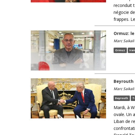
reconduit t
négocie de
frappes. Les
Ormuz: le 
Marc Saikali
Ormuz
Ira
Beyrouth 
Marc Saikali
Beyrouth
T
Mardi, à W
ovale. Un a
Liban de re
confrontati