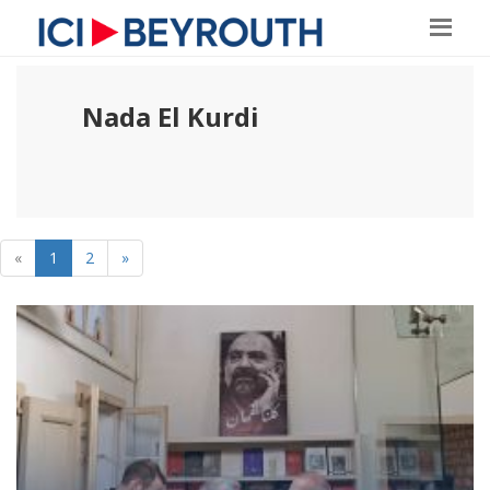
Nada El Kurdi
«
1
2
»