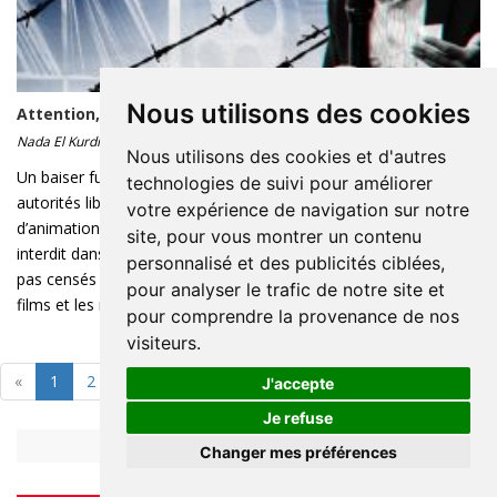
Nous utilisons des cookies
Attention, Dame Anastasie va frapper
Nada El Kurdi
2022-06-15 22:20 - Lecture : 5 minute(s)
Nous utilisons des cookies et d'autres
Un baiser furtif entre deux personnes de même sexe et les
technologies de suivi pour améliorer
autorités libanaises s’enflamment. Cette scène du dernier film
votre expérience de navigation sur notre
d’animation Pixar «Lightyear» a créé la polémique. Il a été
site, pour vous montrer un contenu
interdit dans 14 pays d’Asie dont le Liban. «Nous ne sommes
personnalisé et des publicités ciblées,
pas censés avoir encore autant de censure sur les livres, les
pour analyser le trafic de notre site et
films et les médias», ...
pour comprendre la provenance de nos
visiteurs.
«
1
2
»
J'accepte
Je refuse
Changer mes préférences