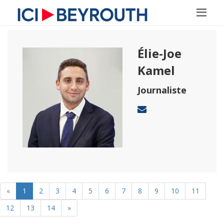
Élie-Joe
Kamel
Journaliste
«
1
2
3
4
5
6
7
8
9
10
11
12
13
14
»