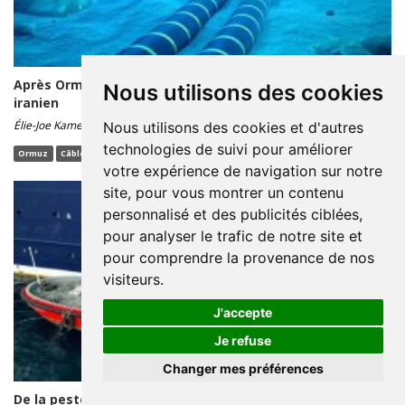
Après Ormuz, les câbles sous-marins: nouveau levier
Nous utilisons des cookies
iranien
Élie-Joe Kamel
18/05 16:01 - Lecture : moins d'une minute
Nous utilisons des cookies et d'autres
technologies de suivi pour améliorer
Ormuz
Câbles sous-marins
Télécommunications
Iran
Internet
votre expérience de navigation sur notre
site, pour vous montrer un contenu
personnalisé et des publicités ciblées,
pour analyser le trafic de notre site et
pour comprendre la provenance de nos
visiteurs.
J'accepte
Je refuse
Changer mes préférences
De la peste noire au Covid: les bateaux, foyers de