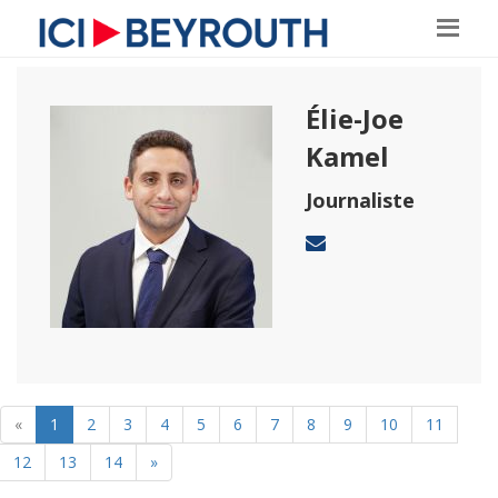
Élie-Joe
Kamel
Journaliste
«
1
2
3
4
5
6
7
8
9
10
11
12
13
14
»