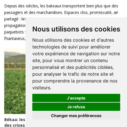
Depuis des siècles, les bateaux transportent bien plus que des
passagers et des marchandises. Espaces clos, promiscuité, air
partagé : les navires restent des terrains idéaux pour la
propagation des virus. De la peste noire au XIVᵉ siècle jusqu’aux
Nous utilisons des cookies
paquebots frappés par le Covid et plus récemment par
l’hantavirus, la mer a souvent ...
Nous utilisons des cookies et d'autres
technologies de suivi pour améliorer
votre expérience de navigation sur notre
site, pour vous montrer un contenu
personnalisé et des publicités ciblées,
pour analyser le trafic de notre site et
pour comprendre la provenance de nos
visiteurs.
J'accepte
Je refuse
Changer mes préférences
Békaa: les secousses d’une agriculture dans le sillage
des crises