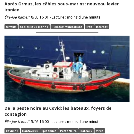
Après Ormuz, les câbles sous-marins: nouveau levier
iranien
Élie-Joe Kamel
18/05 16:01 - Lecture : moins d'une minute
Ormuz
Câbles sous-marins
Télécommunications
Iran
Internet
De la peste noire au Covid: les bateaux, foyers de
contagion
Élie-Joe Kamel
15/05 16:00 - Lecture : moins d'une minute
Covid-19
Hantavirus
Epidemies
Peste Noire
Bateaux
Virus