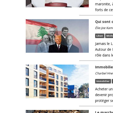
maronite, 
forts de c
Qui sont 
Élie-Joe Kam
Liban
Miche
Jamais le L
Autour de 
rôle dans 
Immobilie
Charbel Hne
Immobilier
Acheter un 
devenir pro
protéger se
Le marché