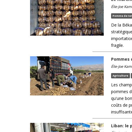
Élie-Joe Kam
Pomme de ter
De la Béka
stratégique
importation
fragile.
Pommes de
Élie-Joe Kam
Agriculture
Les champs
pommes de 
qu'une bon
coûts de p
insuffisant
Liban: le