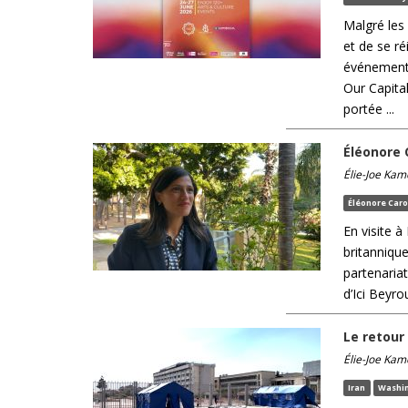
Malgré les 
et de se ré
événements
Our Capital
portée ...
Éléonore C
Élie-Joe Kam
Éléonore Caro
En visite à
britanniqu
partenariat
d’Ici Beyro
Le retour
Élie-Joe Kam
Iran
Washi