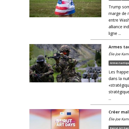
Trump somm
marge de m
entre Wash
alliance in
ligne ...
Armes tac
Élie-Joe Kam
Armes tactiq
Les frappe
dans la nui
«stratégiq
stratégique
...
Créer mal
Élie-Joe Kam
Beirut Art Da