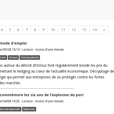
4
5
6
7
8
9
10
11
12
13
14
»
 mode d'emploi
el
05/08 18:10 - Lecture : moins d'une minute
trole
Ormuz
Prix du pétrole
ns autour du détroit d’Ormuz font régulièrement bondir les prix du
emettant le hedging au cœur de l'actualité économique. Décryptage de
égie qui permet aux entreprises de se protéger contre les fortes
 des marchés.
commémore les six ans de l’explosion du port
el
04/08 19:35 - Lecture : moins d'une minute
port de Beyrouth
Explosion