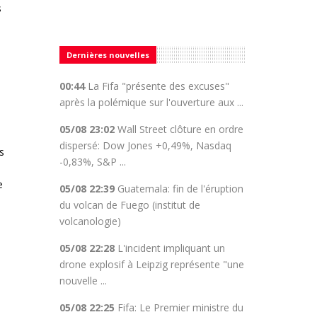
s
Dernières nouvelles
00:44
La Fifa "présente des excuses"
après la polémique sur l'ouverture aux ...
05/08 23:02
Wall Street clôture en ordre
dispersé: Dow Jones +0,49%, Nasdaq
s
-0,83%, S&P ...
e
05/08 22:39
Guatemala: fin de l'éruption
du volcan de Fuego (institut de
volcanologie)
05/08 22:28
L'incident impliquant un
drone explosif à Leipzig représente "une
nouvelle ...
05/08 22:25
Fifa: Le Premier ministre du