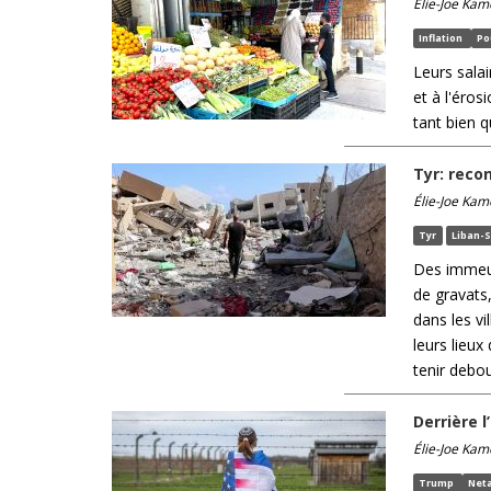
Élie-Joe Kam
Inflation
Po
Leurs salai
et à l'éros
tant bien q
Tyr: reco
Élie-Joe Kam
Tyr
Liban-
Des immeu
de gravats,
dans les v
leurs lieux
tenir debo
Derrière 
Élie-Joe Kam
Trump
Net