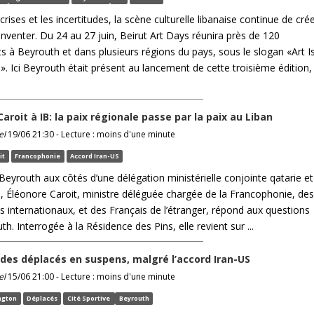
crises et les incertitudes, la scène culturelle libanaise continue de cré
inventer. Du 24 au 27 juin, Beirut Art Days réunira près de 120
 à Beyrouth et dans plusieurs régions du pays, sous le slogan «Art I
». Ici Beyrouth était présent au lancement de cette troisième édition,
aroit à IB: la paix régionale passe par la paix au Liban
el
19/06 21:30 - Lecture : moins d'une minute
it
Francophonie
Accord Iran-US
 Beyrouth aux côtés d’une délégation ministérielle conjointe qatarie et
e, Éléonore Caroit, ministre déléguée chargée de la Francophonie, des
s internationaux, et des Français de l’étranger, répond aux questions
uth. Interrogée à la Résidence des Pins, elle revient sur ...
 des déplacés en suspens, malgré l’accord Iran-US
el
15/06 21:00 - Lecture : moins d'une minute
ngton
Déplacés
Cité Sportive
Beyrouth