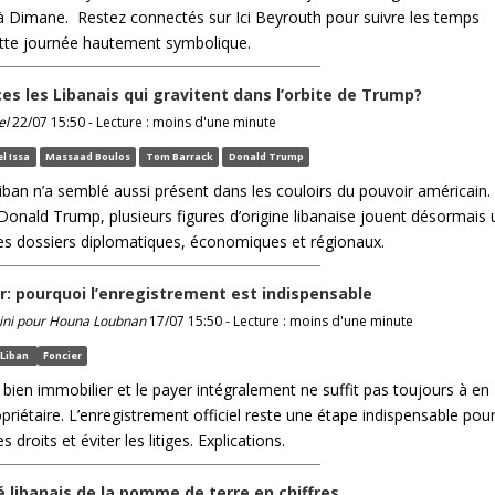
à Dimane. Restez connectés sur Ici Beyrouth pour suivre les temps
ette journée hautement symbolique.
ces les Libanais qui gravitent dans l’orbite de Trump?
el
22/07 15:50 - Lecture : moins d'une minute
l Issa
Massaad Boulos
Tom Barrack
Donald Trump
iban n’a semblé aussi présent dans les couloirs du pouvoir américain.
Donald Trump, plusieurs figures d’origine libanaise jouent désormais 
les dossiers diplomatiques, économiques et régionaux.
r: pourquoi l’enregistrement est indispensable
ini pour Houna Loubnan
17/07 15:50 - Lecture : moins d'une minute
Liban
Foncier
bien immobilier et le payer intégralement ne suffit pas toujours à en
priétaire. L’enregistrement officiel reste une étape indispensable pou
s droits et éviter les litiges. Explications.
 libanais de la pomme de terre en chiffres