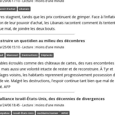
el
29/06 17:10 - Lecture : moins d'une minute
uvoir d'achat
Libanais
res stagnent, tandis que les prix continuent de grimper. Face à l'inflat
ion de leur pouvoir d'achat, les Libanais racontent comment ils tentent
ue mal, de joindre les deux bouts.
nstruire un quotidien au milieu des décombres
el
25/06 15:10 - Lecture : moins d'une minute
Sud
Mansouri
Destructions
Déplacés
bles écroulés comme des châteaux de cartes, des rues encombrées
 mais aussi une volonté intacte de rester et de reconstruire. À Tyr et
illages voisins, les habitants reprennent progressivement possession 
 de vie. Malgré les destructions, l'espoir continue tant bien que mal de
ut. AFP
l’alliance Israël-États-Unis, des décennies de divergences
el
24/06 18:45 - Lecture : moins d'une minute
anyahou
Israël-États-Unis
nucléaire iranien
AIPAC