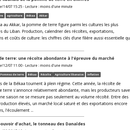
el
14/07 15:25 - Lecture : moins d'une minute
re
agriculture
Békaa
Akkar
a au Akkar, la pomme de terre figure parmi les cultures les plus
s du Liban. Production, calendrier des récoltes, exportations,
s et coûts de culture: les chiffres clés d’une filière aussi essentielle q
 terre: une récolte abondante à l'épreuve du marché
el
12/07 11:00 - Lecture : moins d'une minute
Pommes de terre
Békaa
Récolte
Agriculture libanaise
Inflation
 de la Békaa tournent à plein régime. Cette année, la récolte de
terre s'annonce relativement abondante, mais les producteurs save
ne saison ne se mesure pas seulement au volume récolté. Entre des
roduction élevés, un marché local saturé et des exportations encore
es, l'écoulement ...
 pouvoir d'achat, le tonneau des Danaïdes