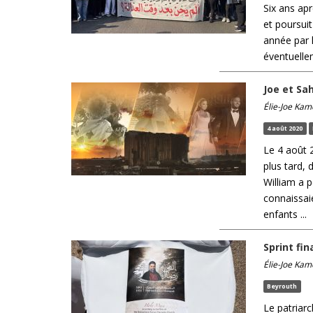
Six ans ap
et poursui
année par l
éventuellem
Joe et Sah
Élie-Joe Kam
4 août 2020
Le 4 août 2
plus tard, 
William a p
connaissaie
enfants ...
Sprint fi
Élie-Joe Kam
Beyrouth
Le patriarc