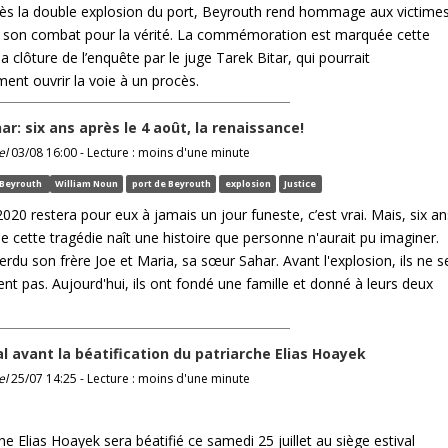
rès la double explosion du port, Beyrouth rend hommage aux victime
t son combat pour la vérité. La commémoration est marquée cette
a clôture de l’enquête par le juge Tarek Bitar, qui pourrait
ent ouvrir la voie à un procès.
ar: six ans après le 4 août, la renaissance!
el
03/08 16:00 - Lecture : moins d'une minute
Beyrouth
William Noun
port de Beyrouth
explosion
Justice
020 restera pour eux à jamais un jour funeste, c’est vrai. Mais, six an
de cette tragédie naît une histoire que personne n'aurait pu imaginer.
erdu son frère Joe et Maria, sa sœur Sahar. Avant l'explosion, ils ne s
nt pas. Aujourd'hui, ils ont fondé une famille et donné à leurs deux
nal avant la béatification du patriarche Elias Hoayek
el
25/07 14:25 - Lecture : moins d'une minute
he Elias Hoayek sera béatifié ce samedi 25 juillet au siège estival