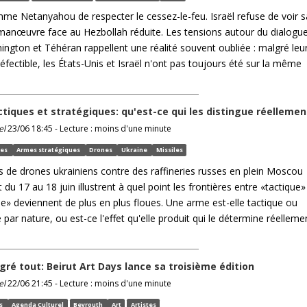
e Netanyahou de respecter le cessez-le-feu. Israël refuse de voir s
anœuvre face au Hezbollah réduite. Les tensions autour du dialogu
ington et Téhéran rappellent une réalité souvent oubliée : malgré leu
défectible, les États-Unis et Israël n'ont pas toujours été sur la même
tiques et stratégiques: qu'est-ce qui les distingue réellemen
el
23/06 18:45 - Lecture : moins d'une minute
ues
Armes stratégiques
Drones
Ukraine
Missiles
s de drones ukrainiens contre des raffineries russes en plein Moscou
t du 17 au 18 juin illustrent à quel point les frontières entre «tactique»
ue» deviennent de plus en plus floues. Une arme est-elle tactique ou
 par nature, ou est-ce l'effet qu'elle produit qui le détermine réelleme
gré tout: Beirut Art Days lance sa troisième édition
el
22/06 21:45 - Lecture : moins d'une minute
ys
Agenda Culturel
Beyrouth
Art
Artistes