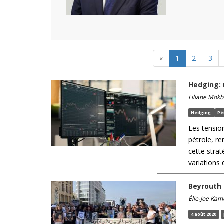
«
1
2
3
Hedging:
Liliane Mokb
Hedging
Pé
Les tensio
pétrole, r
cette strat
variations
Beyrouth 
Élie-Joe Kam
4 août 2020