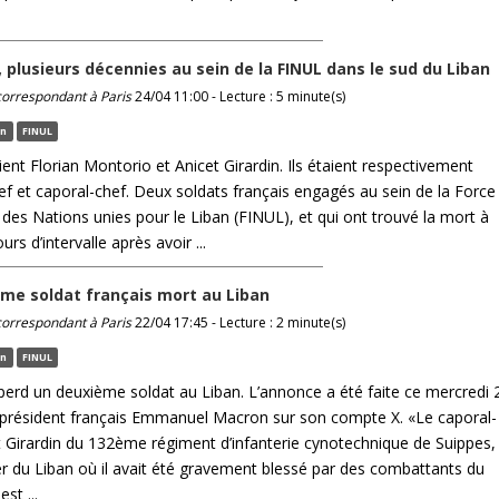
, plusieurs décennies au sein de la FINUL dans le sud du Liban
 correspondant à Paris
24/04 11:00 - Lecture : 5 minute(s)
an
FINUL
aient Florian Montorio et Anicet Girardin. Ils étaient respectivement
ef et caporal-chef. Deux soldats français engagés au sein de la Force
 des Nations unies pour le Liban (FINUL), et qui ont trouvé la mort à
urs d’intervalle après avoir ...
me soldat français mort au Liban
 correspondant à Paris
22/04 17:45 - Lecture : 2 minute(s)
an
FINUL
perd un deuxième soldat au Liban. L’annonce a été faite ce mercredi 
le président français Emmanuel Macron sur son compte X. «Le caporal-
t Girardin du 132ème régiment d’infanterie cynotechnique de Suippes,
ier du Liban où il avait été gravement blessé par des combattants du
st ...