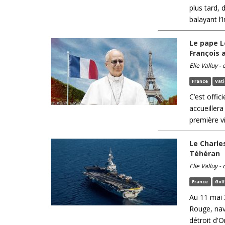
plus tard, 
balayant l’I
Le pape L
François
Elie Valluy -
France
Vat
C’est offic
accueiller
première vi
Le Charle
Téhéran
Elie Valluy -
France
Gol
Au 11 mai 
Rouge, nav
détroit d'O