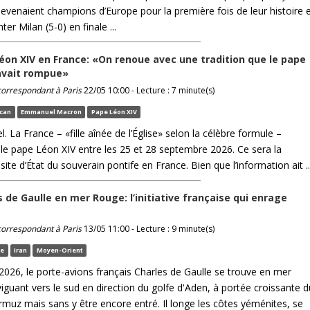
devenaient champions d’Europe pour la première fois de leur histoire 
nter Milan (5-0) en finale ...
éon XIV en France: «On renoue avec une tradition que le pape
 avait rompue»
 correspondant à Paris
22/05 10:00 - Lecture : 7 minute(s)
ican
Emmanuel Macron
Pape Léon XIV
iel. La France – «fille aînée de l’Église» selon la célèbre formule –
a le pape Léon XIV entre les 25 et 28 septembre 2026. Ce sera la
site d’État du souverain pontife en France. Bien que l’information ait ..
s de Gaulle en mer Rouge: l’initiative française qui enrage
 correspondant à Paris
13/05 11:00 - Lecture : 9 minute(s)
fe
Iran
Moyen-Orient
2026, le porte-avions français Charles de Gaulle se trouve en mer
iguant vers le sud en direction du golfe d'Aden, à portée croissante d
rmuz mais sans y être encore entré. Il longe les côtes yéménites, se