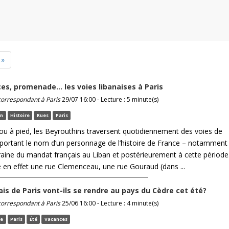
»
ces, promenade… les voies libanaises à Paris
 correspondant à Paris
29/07 16:00 - Lecture : 5 minute(s)
an
Histoire
Rues
Paris
 ou à pied, les Beyrouthins traversent quotidiennement des voies de
n portant le nom d’un personnage de l’histoire de France – notamment
ine du mandat français au Liban et postérieurement à cette période
en effet une rue Clemenceau, une rue Gouraud (dans ...
ais de Paris vont-ils se rendre au pays du Cèdre cet été?
 correspondant à Paris
25/06 16:00 - Lecture : 4 minute(s)
ce
Paris
Été
Vacances