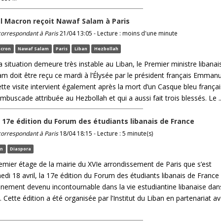
 Macron reçoit Nawaf Salam à Paris
 correspondant à Paris
21/04 13:05 - Lecture : moins d'une minute
cron
Nawaf Salam
Paris
Liban
Hezbollah
a situation demeure très instable au Liban, le Premier ministre libanai
m doit être reçu ce mardi à l’Élysée par le président français Emmanu
tte visite intervient également après la mort d’un Casque bleu françai
buscade attribuée au Hezbollah et qui a aussi fait trois blessés. Le ..
la 17e édition du Forum des étudiants libanais de France
 correspondant à Paris
18/04 18:15 - Lecture : 5 minute(s)
an
Diaspora
remier étage de la mairie du XVIe arrondissement de Paris que s’est
di 18 avril, la 17e édition du Forum des étudiants libanais de France
énement devenu incontournable dans la vie estudiantine libanaise dan
 Cette édition a été organisée par l’Institut du Liban en partenariat a