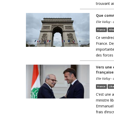
trouvant ai
Que commé
Elie Valluy -
France
All
Ce vendre
France. De
importante
des forces 
Vers une 
française
Elie Valluy -
France
Lib
C’est une a
ministre li
Emmanuel M
frais d’ins