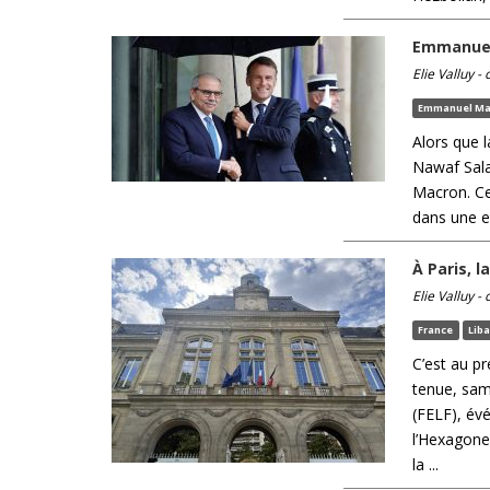
Emmanuel
Elie Valluy -
Emmanuel Ma
Alors que l
Nawaf Sala
Macron. Ce
dans une em
À Paris, 
Elie Valluy -
France
Lib
C’est au p
tenue, same
(FELF), év
l’Hexagone.
la ...