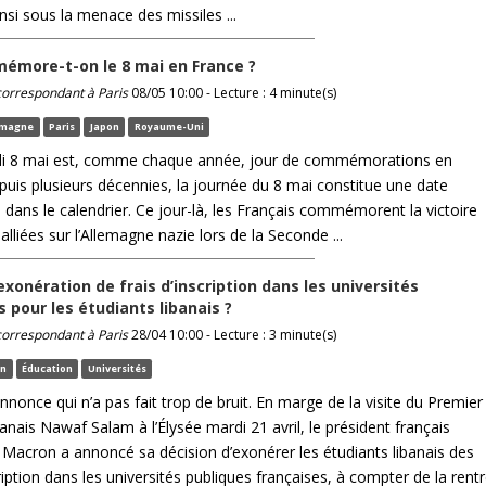
nsi sous la menace des missiles ...
more-t-on le 8 mai en France ?
 correspondant à Paris
08/05 10:00 - Lecture : 4 minute(s)
emagne
Paris
Japon
Royaume-Uni
di 8 mai est, comme chaque année, jour de commémorations en
puis plusieurs décennies, la journée du 8 mai constitue une date
 dans le calendrier. Ce jour-là, les Français commémorent la victoire
alliées sur l’Allemagne nazie lors de la Seconde ...
exonération de frais d’inscription dans les universités
s pour les étudiants libanais ?
 correspondant à Paris
28/04 10:00 - Lecture : 3 minute(s)
an
Éducation
Universités
nnonce qui n’a pas fait trop de bruit. En marge de la visite du Premier
banais Nawaf Salam à l’Élysée mardi 21 avril, le président français
acron a annoncé sa décision d’exonérer les étudiants libanais des
cription dans les universités publiques françaises, à compter de la rent