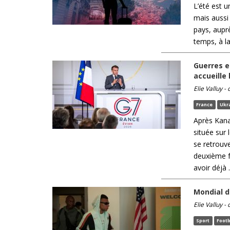
L’été est 
mais aussi
pays, auprè
temps, à la
Guerres e
accueille
Elie Valluy -
France
Ukr
Après Kanan
située sur
se retrouv
deuxième fo
avoir déjà .
Mondial de
Elie Valluy -
Sport
Footb