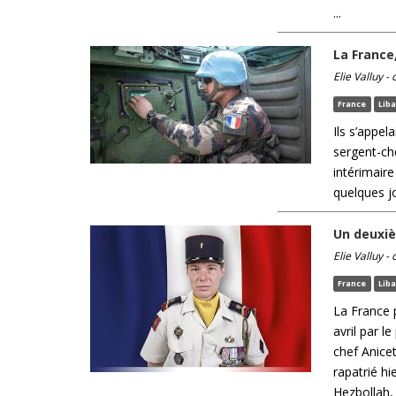
...
La France
Elie Valluy -
France
Lib
Ils s’appel
sergent-ch
intérimaire
quelques jo
Un deuxiè
Elie Valluy -
France
Lib
La France 
avril par 
chef Anice
rapatrié h
Hezbollah, e