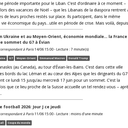
une période importante pour le Liban. C’est d’ordinaire à ce moment –
 lors des vacances de Noël – que les Libanais de la diaspora rentrent
s de leurs proches restés sur place. Ils participent, dans le même
 vie économique du pays…utile en période de crise. Mais voilà, depuis 
n Ukraine et au Moyen-Orient, économie mondiale… la France
 le sommet du G7 à Évian
 correspondant à Paris
14/06 15:00 - Lecture : 7 minute(s)
aine
G7
Moyen-Orient
Emmanuel Macron
Donald Trump
askis (au Canada), au tour d’Évian-les-Bains. C’est dans cette ville
 les bords du lac Léman et au cœur des Alpes que les dirigeants du G7
ent ce lundi 15 jusqu’au mercredi 17 juin pour un sommet. C’est la
is que ce lieu proche de la Suisse accueille un tel rendez-vous – apr
..
 football 2026: Jour J ce jeudi
 correspondant à Paris
11/06 15:00 - Lecture : moins d'une minute
all
Coupe du monde