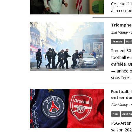
Ce jeudi 11
à la compét
Triomphe 
Elie Valluy -
France
Pari
Samedi 30 m
football e
d’affilée. 
— année où
sous l’ère ..
Football:
entrer dan
Elie Valluy -
PSG
Arsena
PSG-Arsenal
saison 2024