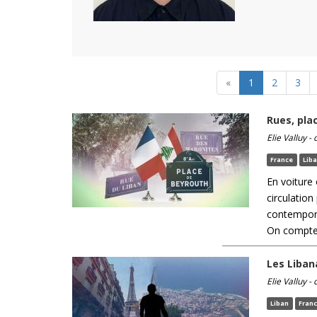
«
1
2
3
Rues, pla
Elie Valluy -
France
Lib
En voiture
circulatio
contempora
On compte 
Les Liban
Elie Valluy -
Liban
Fran