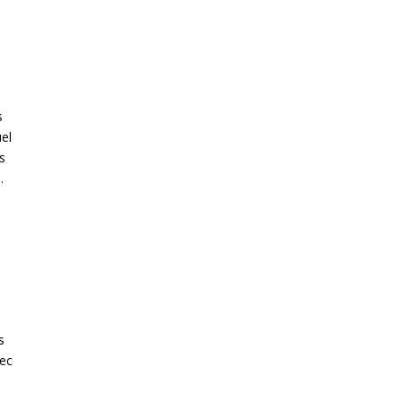
s
el
s
.
s
vec