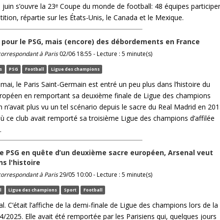
 juin s’ouvre la 23ᵉ Coupe du monde de football: 48 équipes participe
ition, répartie sur les États-Unis, le Canada et le Mexique.
pour le PSG, mais (encore) des débordements en France
 correspondant à Paris
02/06 18:55 - Lecture : 5 minute(s)
s
PSG
Football
Ligue des champions
ai, le Paris Saint-Germain est entré un peu plus dans l’histoire du
uropéen en remportant sa deuxième finale de Ligue des champions
On n’avait plus vu un tel scénario depuis le sacre du Real Madrid en 20
 ce club avait remporté sa troisième Ligue des champions d’affilée
.
 le PSG en quête d’un deuxième sacre européen, Arsenal veut
s l'histoire
 correspondant à Paris
29/05 10:00 - Lecture : 5 minute(s)
l
Ligue des champions
Sport
Football
. C’était l’affiche de la demi-finale de Ligue des champions lors de la
/2025. Elle avait été remportée par les Parisiens qui, quelques jours