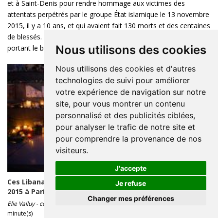
et à Saint-Denis pour rendre hommage aux victimes des
attentats perpétrés par le groupe État islamique le 13 novembre
2015, il y a 10 ans, et qui avaient fait 130 morts et des centaines
de blessés. Deux rescapés du Bataclan se sont suicidés depuis,
Nous utilisons des cookies
portant le bilan à 132 ...
Nous utilisons des cookies et d'autres
technologies de suivi pour améliorer
votre expérience de navigation sur notre
site, pour vous montrer un contenu
personnalisé et des publicités ciblées,
pour analyser le trafic de notre site et
pour comprendre la provenance de nos
visiteurs.
J'accepte
Ces Libanais qui ont vécu les attaques du 13 novembre
Je refuse
2015 à Paris
Changer mes préférences
Elie Valluy - correspondant à Paris
2025-11-12 20:00 - Lecture : 13
minute(s)