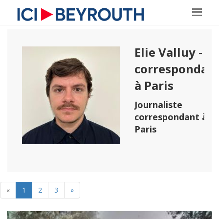
Elie Valluy -
correspondan
à Paris
Journaliste
correspondant à
Paris
«
1
2
3
»