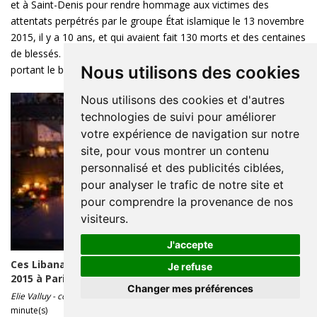
et à Saint-Denis pour rendre hommage aux victimes des
attentats perpétrés par le groupe État islamique le 13 novembre
2015, il y a 10 ans, et qui avaient fait 130 morts et des centaines
de blessés. Deux rescapés du Bataclan se sont suicidés depuis,
Nous utilisons des cookies
portant le bilan à 132 ...
Nous utilisons des cookies et d'autres
technologies de suivi pour améliorer
votre expérience de navigation sur notre
site, pour vous montrer un contenu
personnalisé et des publicités ciblées,
pour analyser le trafic de notre site et
pour comprendre la provenance de nos
visiteurs.
J'accepte
Ces Libanais qui ont vécu les attaques du 13 novembre
Je refuse
2015 à Paris
Changer mes préférences
Elie Valluy - correspondant à Paris
2025-11-12 20:00 - Lecture : 13
minute(s)