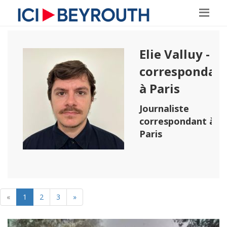
Elie Valluy -
correspondan
à Paris
Journaliste
correspondant à
Paris
«
1
2
3
»