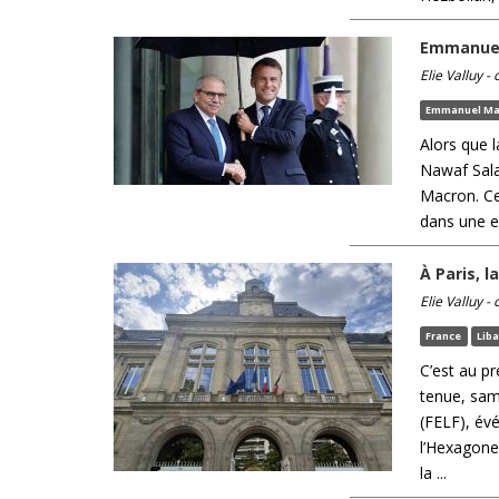
Emmanuel
Elie Valluy -
Emmanuel Ma
Alors que l
Nawaf Sala
Macron. Ce
dans une em
À Paris, 
Elie Valluy -
France
Lib
C’est au p
tenue, same
(FELF), év
l’Hexagone.
la ...