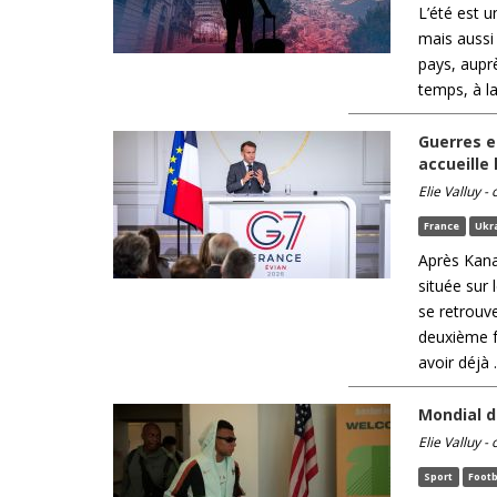
L’été est 
mais aussi
pays, auprè
temps, à la
Guerres e
accueille
Elie Valluy -
France
Ukr
Après Kanan
située sur
se retrouv
deuxième fo
avoir déjà .
Mondial de
Elie Valluy -
Sport
Footb