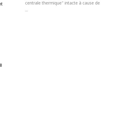
centrale thermique" intacte à cause de
nt
...
18