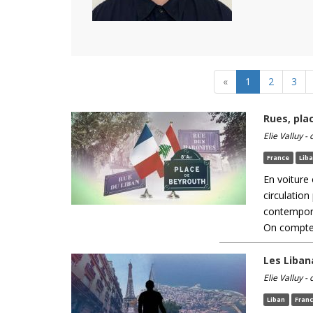
«
1
2
3
Rues, pla
Elie Valluy -
France
Lib
En voiture
circulatio
contempora
On compte 
Les Liban
Elie Valluy -
Liban
Fran