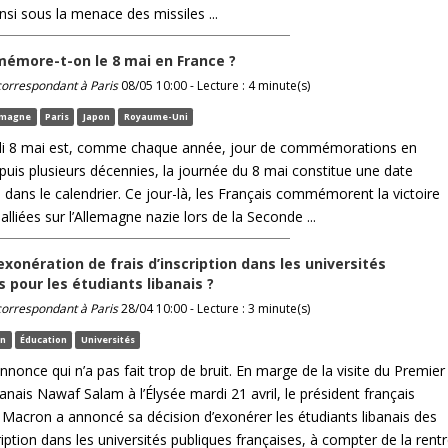
nsi sous la menace des missiles ...
more-t-on le 8 mai en France ?
 correspondant à Paris
08/05 10:00 - Lecture : 4 minute(s)
emagne
Paris
Japon
Royaume-Uni
di 8 mai est, comme chaque année, jour de commémorations en
puis plusieurs décennies, la journée du 8 mai constitue une date
 dans le calendrier. Ce jour-là, les Français commémorent la victoire
alliées sur l’Allemagne nazie lors de la Seconde ...
exonération de frais d’inscription dans les universités
s pour les étudiants libanais ?
 correspondant à Paris
28/04 10:00 - Lecture : 3 minute(s)
an
Éducation
Universités
nnonce qui n’a pas fait trop de bruit. En marge de la visite du Premier
banais Nawaf Salam à l’Élysée mardi 21 avril, le président français
acron a annoncé sa décision d’exonérer les étudiants libanais des
cription dans les universités publiques françaises, à compter de la rent