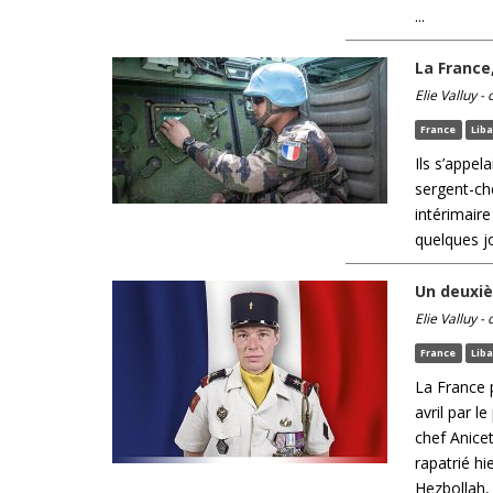
...
La France
Elie Valluy -
France
Lib
Ils s’appel
sergent-ch
intérimaire
quelques jo
Un deuxiè
Elie Valluy -
France
Lib
La France 
avril par 
chef Anice
rapatrié h
Hezbollah, e