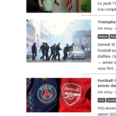
Ce jeudi 11
à la compét
Triomphe 
Elie Valluy -
France
Pari
Samedi 30 m
football e
d’affilée. 
— année où
sous l’ère ..
Football:
entrer dan
Elie Valluy -
PSG
Arsena
PSG-Arsenal
saison 2024