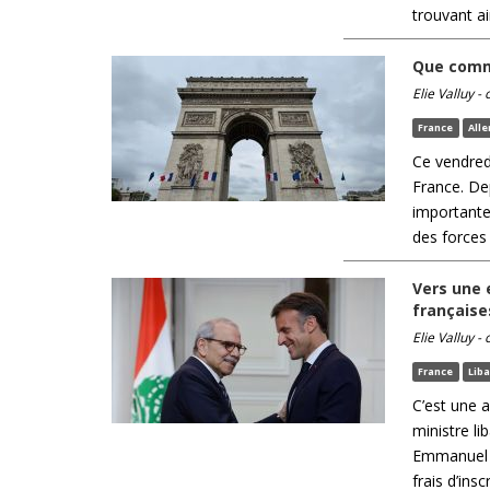
trouvant ai
Que commé
Elie Valluy -
France
All
Ce vendre
France. De
importante
des forces 
Vers une 
française
Elie Valluy -
France
Lib
C’est une a
ministre li
Emmanuel M
frais d’ins