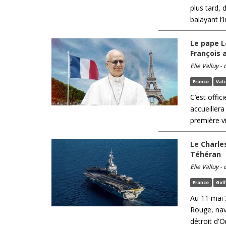
plus tard, 
balayant l’I
Le pape L
François
Elie Valluy -
France
Vat
C’est offic
accueiller
première vi
Le Charle
Téhéran
Elie Valluy -
France
Gol
Au 11 mai 
Rouge, nav
détroit d'O