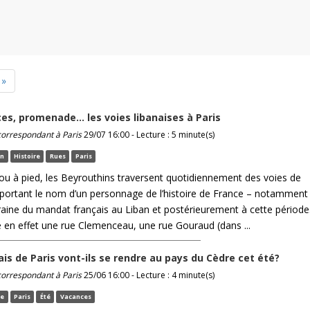
»
ces, promenade… les voies libanaises à Paris
 correspondant à Paris
29/07 16:00 - Lecture : 5 minute(s)
an
Histoire
Rues
Paris
 ou à pied, les Beyrouthins traversent quotidiennement des voies de
n portant le nom d’un personnage de l’histoire de France – notamment
ine du mandat français au Liban et postérieurement à cette période
en effet une rue Clemenceau, une rue Gouraud (dans ...
ais de Paris vont-ils se rendre au pays du Cèdre cet été?
 correspondant à Paris
25/06 16:00 - Lecture : 4 minute(s)
ce
Paris
Été
Vacances