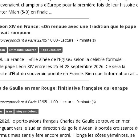
devenaient champions d’Europe pour la première fois de leur histoire 
nter Milan (5-0) en finale ...
éon XIV en France: «On renoue avec une tradition que le pape
 avait rompue»
 correspondant à Paris
22/05 10:00 - Lecture : 7 minute(s)
ican
Emmanuel Macron
Pape Léon XIV
iel. La France – «fille aînée de l’Église» selon la célèbre formule –
a le pape Léon XIV entre les 25 et 28 septembre 2026. Ce sera la
site d’État du souverain pontife en France. Bien que l’information ait ..
s de Gaulle en mer Rouge: l’initiative française qui enrage
 correspondant à Paris
13/05 11:00 - Lecture : 9 minute(s)
fe
Iran
Moyen-Orient
2026, le porte-avions français Charles de Gaulle se trouve en mer
iguant vers le sud en direction du golfe d'Aden, à portée croissante d
rmuz mais sans y être encore entré. Il longe les côtes yéménites, se