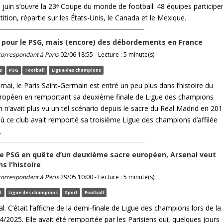
 juin s’ouvre la 23ᵉ Coupe du monde de football: 48 équipes participe
ition, répartie sur les États-Unis, le Canada et le Mexique.
pour le PSG, mais (encore) des débordements en France
 correspondant à Paris
02/06 18:55 - Lecture : 5 minute(s)
s
PSG
Football
Ligue des champions
ai, le Paris Saint-Germain est entré un peu plus dans l’histoire du
uropéen en remportant sa deuxième finale de Ligue des champions
On n’avait plus vu un tel scénario depuis le sacre du Real Madrid en 20
 ce club avait remporté sa troisième Ligue des champions d’affilée
.
 le PSG en quête d’un deuxième sacre européen, Arsenal veut
s l'histoire
 correspondant à Paris
29/05 10:00 - Lecture : 5 minute(s)
l
Ligue des champions
Sport
Football
. C’était l’affiche de la demi-finale de Ligue des champions lors de la
/2025. Elle avait été remportée par les Parisiens qui, quelques jours