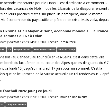
une période importante pour le Liban. C’est d’ordinaire à ce moment –
 lors des vacances de Noël – que les Libanais de la diaspora rentrent
s de leurs proches restés sur place. Ils participent, dans le même
 vie économique du pays…utile en période de crise. Mais voilà, depuis 
n Ukraine et au Moyen-Orient, économie mondiale… la France
 le sommet du G7 à Évian
 correspondant à Paris
14/06 15:00 - Lecture : 7 minute(s)
aine
G7
Moyen-Orient
Emmanuel Macron
Donald Trump
askis (au Canada), au tour d’Évian-les-Bains. C’est dans cette ville
 les bords du lac Léman et au cœur des Alpes que les dirigeants du G7
ent ce lundi 15 jusqu’au mercredi 17 juin pour un sommet. C’est la
is que ce lieu proche de la Suisse accueille un tel rendez-vous – apr
..
 football 2026: Jour J ce jeudi
 correspondant à Paris
11/06 15:00 - Lecture : moins d'une minute
all
Coupe du monde