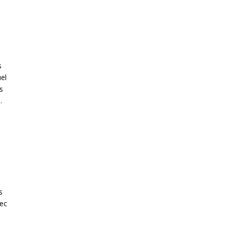
s
el
s
.
s
vec