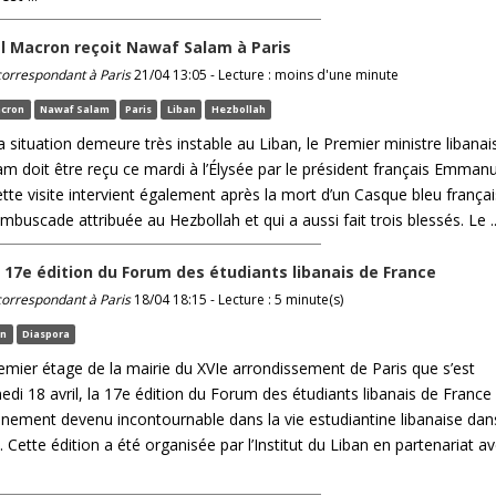
 Macron reçoit Nawaf Salam à Paris
 correspondant à Paris
21/04 13:05 - Lecture : moins d'une minute
cron
Nawaf Salam
Paris
Liban
Hezbollah
a situation demeure très instable au Liban, le Premier ministre libanai
m doit être reçu ce mardi à l’Élysée par le président français Emmanu
tte visite intervient également après la mort d’un Casque bleu françai
buscade attribuée au Hezbollah et qui a aussi fait trois blessés. Le ..
la 17e édition du Forum des étudiants libanais de France
 correspondant à Paris
18/04 18:15 - Lecture : 5 minute(s)
an
Diaspora
remier étage de la mairie du XVIe arrondissement de Paris que s’est
di 18 avril, la 17e édition du Forum des étudiants libanais de France
énement devenu incontournable dans la vie estudiantine libanaise dan
 Cette édition a été organisée par l’Institut du Liban en partenariat a