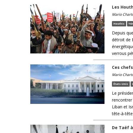
Les Houth
Mario Chart
Houthis
Yé
Depuis que 
détroit de
énergétiqu
verrous pét
Ces chefs
Mario Chart
États-Unis
Le présiden
rencontrer
Liban et Is
tête-à-tête 
De Taëf à