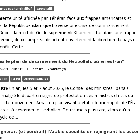
mad Bagher Ghalibaf
Saeed Jalili
arente unité affichée par Téhéran face aux frappes américaines et
es, la République islamique traverse une crise de commandement
Depuis la mort du Guide suprême Ali Khamenei, tué dans une frappe 
 dernier, deux camps se disputent ouvertement la direction du pays et
nflit. Cette ...
ès le plan de désarmement du Hezbollah: où en est-on?
ouni
03/08 18:00 - Lecture : 6 minute(s)
ollah
Israël
Armée libanaise
 juste un an, les 5 et 7 août 2025, le Conseil des ministres libanais
 malgré le départ en signe de protestation des ministres chiites du
et du mouvement Amal, un plan visant à établir le monopole de l'État
mes et à désarmer le Hezbollah. Douze mois plus tard, alors qu'un
cle de ...
gnerait (et perdrait) l'Arabie saoudite en rejoignant les acco
m