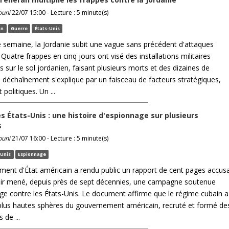
ouni
22/07 15:00 - Lecture : 5 minute(s)
an
Guerre
États-Unis
 semaine, la Jordanie subit une vague sans précédent d'attaques
 Quatre frappes en cinq jours ont visé des installations militaires
 sur le sol jordanien, faisant plusieurs morts et des dizaines de
e déchaînement s'explique par un faisceau de facteurs stratégiques,
t politiques. Un ...
es États-Unis : une histoire d'espionnage sur plusieurs
s
ouni
21/07 16:00 - Lecture : 5 minute(s)
-Unis
Espionnage
ment d'État américain a rendu public un rapport de cent pages accus
ir mené, depuis près de sept décennies, une campagne soutenue
ge contre les États-Unis. Le document affirme que le régime cubain a
es plus hautes sphères du gouvernement américain, recruté et formé de
 de ...