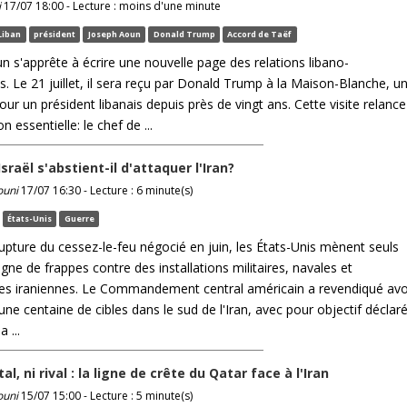
i
17/07 18:00 - Lecture : moins d'une minute
Liban
président
Joseph Aoun
Donald Trump
Accord de Taëf
n s'apprête à écrire une nouvelle page des relations libano-
. Le 21 juillet, il sera reçu par Donald Trump à la Maison-Blanche, u
ur un président libanais depuis près de vingt ans. Cette visite relance
n essentielle: le chef de ...
sraël s'abstient-il d'attaquer l'Iran?
ouni
17/07 16:30 - Lecture : 6 minute(s)
États-Unis
Guerre
rupture du cessez-le-feu négocié en juin, les États-Unis mènent seuls
ne de frappes contre des installations militaires, navales et
es iraniennes. Le Commandement central américain a revendiqué avo
’une centaine de cibles dans le sud de l'Iran, avec pour objectif déclar
a ...
otal, ni rival : la ligne de crête du Qatar face à l'Iran
ouni
15/07 15:00 - Lecture : 5 minute(s)