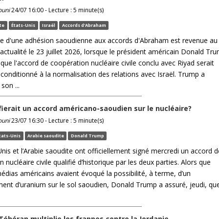
ouni
24/07 16:00 - Lecture : 5 minute(s)
te
États-Unis
Israël
Accords d'Abraham
e d'une adhésion saoudienne aux accords d'Abraham est revenue au
'actualité le 23 juillet 2026, lorsque le président américain Donald Tr
ue l'accord de coopération nucléaire civile conclu avec Riyad serait
conditionné à la normalisation des relations avec Israël. Trump a
son ...
fierait un accord américano-saoudien sur le nucléaire?
ouni
23/07 16:30 - Lecture : 5 minute(s)
tats-Unis
Arabie saoudite
Donald Trump
nis et l’Arabie saoudite ont officiellement signé mercredi un accord d
 nucléaire civile qualifié d’historique par les deux parties. Alors que
édias américains avaient évoqué la possibilité, à terme, d’un
ment d’uranium sur le sol saoudien, Donald Trump a assuré, jeudi, qu
Téhéran multiplie les frappes contre la Jordanie