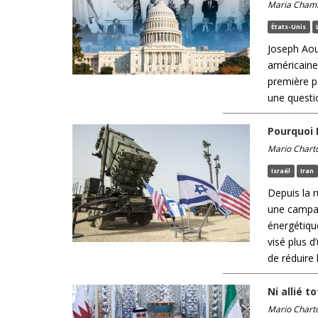
Maria Cham
États-Unis
Joseph Aou
américaines
première po
une questio
Pourquoi I
Mario Chart
Israël
Iran
Depuis la 
une campag
énergétiqu
visé plus d
de réduire l
Ni allié t
Mario Chart