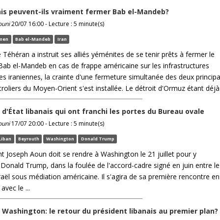
is peuvent-ils vraiment fermer Bab el-Mandeb?
ouni
20/07 16:00 - Lecture : 5 minute(s)
men
Bab el-Mandeb
Iran
Téhéran a instruit ses alliés yéménites de se tenir prêts à fermer le
 Bab el-Mandeb en cas de frappe américaine sur les infrastructures
es iraniennes, la crainte d'une fermeture simultanée des deux princip
roliers du Moyen-Orient s'est installée. Le détroit d'Ormuz étant déjà .
 d'État libanais qui ont franchi les portes du Bureau ovale
ouni
17/07 20:00 - Lecture : 5 minute(s)
Liban
Beyrouth
Washington
Donald Trump
t Joseph Aoun doit se rendre à Washington le 21 juillet pour y
 Donald Trump, dans la foulée de l'accord-cadre signé en juin entre le
raël sous médiation américaine. Il s'agira de sa première rencontre en
avec le ...
 Washington: le retour du président libanais au premier plan?