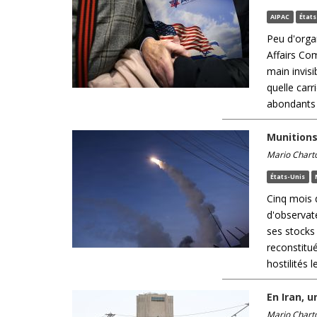
AIPAC
États
Peu d'orga
Affairs Co
main invisi
quelle carr
abondants e
Munitions
Mario Chart
États-Unis
Cinq mois d
d'observat
ses stocks 
reconstitu
hostilités le
En Iran, u
Mario Chart