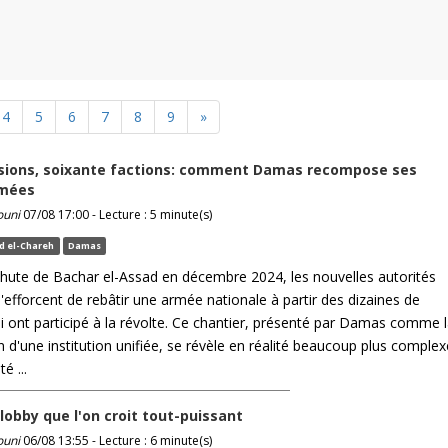
4
5
6
7
8
9
»
isions, soixante factions: comment Damas recompose ses
rmées
ouni
07/08 17:00 - Lecture : 5 minute(s)
 el-Chareh
Damas
chute de Bachar el-Assad en décembre 2024, les nouvelles autorités
'efforcent de rebâtir une armée nationale à partir des dizaines de
ui ont participé à la révolte. Ce chantier, présenté par Damas comme 
 d'une institution unifiée, se révèle en réalité beaucoup plus complex
é ...
 lobby que l'on croit tout-puissant
ouni
06/08 13:55 - Lecture : 6 minute(s)