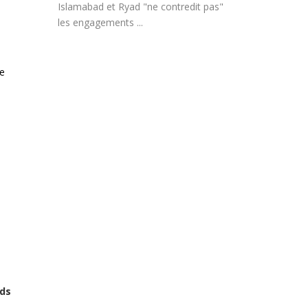
Islamabad et Ryad "ne contredit pas"
les engagements ...
le
rds