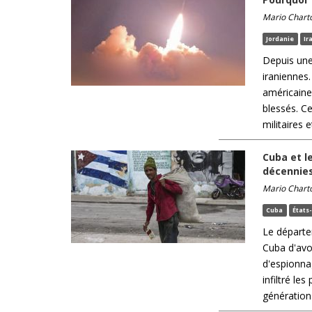
Mario Chart
Jordanie
Ir
Depuis une
iraniennes.
américaines
blessés. C
militaires e
Cuba et l
décennie
Mario Chart
Cuba
États
Le départe
Cuba d'avo
d'espionna
infiltré l
générations