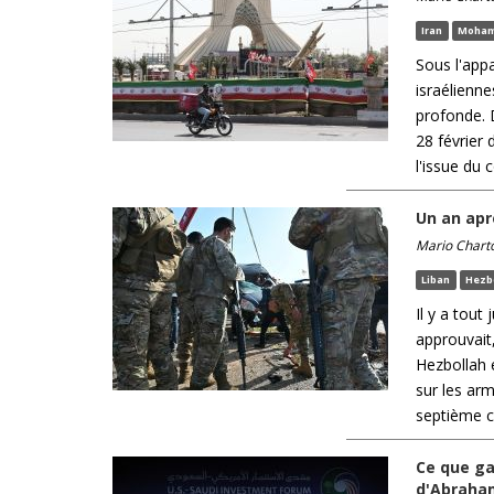
Iran
Moham
Sous l'app
israélienn
profonde. 
28 février
l'issue du co
Un an apr
Mario Chart
Liban
Hezb
Il y a tout
approuvait,
Hezbollah 
sur les ar
septième cy
Ce que ga
d'Abraha