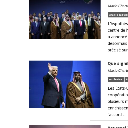
Mario Chart
Arabie saoudi
L'hypothès
centre de l
a annoncé q
désormais 
précisé sur 
Que signi
Mario Chart
nucléaire
É
Les États-U
coopération
plusieurs m
enrichisse
l’accord ...
Pourquoi 