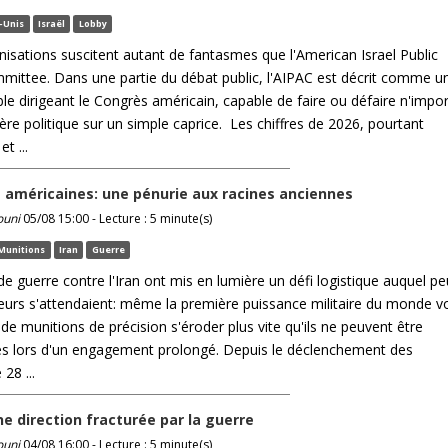
-Unis
Israël
Lobby
nisations suscitent autant de fantasmes que l'American Israel Public
mmittee. Dans une partie du débat public, l'AIPAC est décrit comme u
ble dirigeant le Congrès américain, capable de faire ou défaire n'impo
ière politique sur un simple caprice. Les chiffres de 2026, pourtant
t ...
 américaines: une pénurie aux racines anciennes
ouni
05/08 15:00 - Lecture : 5 minute(s)
Munitions
Iran
Guerre
e guerre contre l'Iran ont mis en lumière un défi logistique auquel pe
eurs s'attendaient: même la première puissance militaire du monde vo
de munitions de précision s'éroder plus vite qu'ils ne peuvent être
és lors d'un engagement prolongé. Depuis le déclenchement des
 28 ...
ne direction fracturée par la guerre
ouni
04/08 16:00 - Lecture : 5 minute(s)