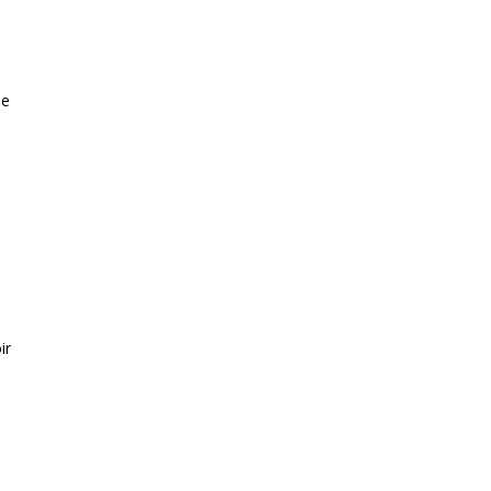
ne
ir
é