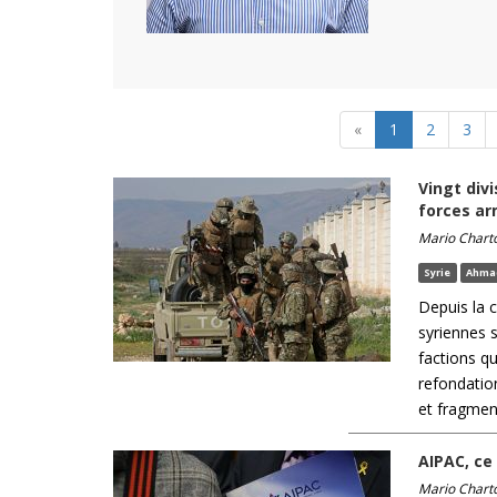
«
1
2
3
Vingt div
forces a
Mario Chart
Syrie
Ahmad
Depuis la 
syriennes s
factions q
refondation
et fragment
AIPAC, ce
Mario Chart