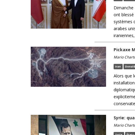
Dimanche d
ont blessé 
systèmes d
arabes unis
iraniennes, i
Pickaxe M
Mario Chart
Iran
Donal
Alors que l
installati
diplomatiq
explicitem
conservate
Syrie: qu
Mario Chart
Syrie
États