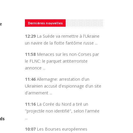
Dernières nouvelles
le
12:29
La Suède va remettre à l'Ukraine
un navire de la flotte fantôme russe ...
11:58
Menaces sur les non-Corses par
le FLNC: le parquet antiterroriste
annonce ...
11:46
Allemagne: arrestation d'un
Ukrainien accusé d'espionnage d'un site
d'armement ...
11:16
La Corée du Nord a tiré un
"projectile non identifié", selon l'armée
...
rds
10:07
Les Bourses européennes