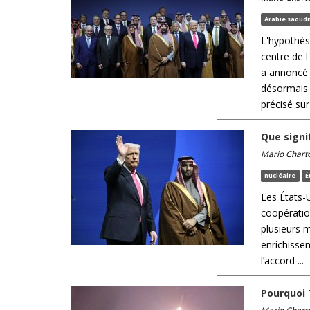
Arabie saoudi
L'hypothès
centre de l
a annoncé q
désormais 
précisé sur 
Que signi
Mario Chart
nucléaire
É
Les États-U
coopération
plusieurs m
enrichisse
l’accord ...
Pourquoi 