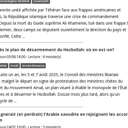
mad Bagher Ghalibaf
Saeed Jalili
arente unité affichée par Téhéran face aux frappes américaines et
es, la République islamique traverse une crise de commandement
Depuis la mort du Guide suprême Ali Khamenei, tué dans une frappe 
 dernier, deux camps se disputent ouvertement la direction du pays et
nflit. Cette ...
ès le plan de désarmement du Hezbollah: où en est-on?
ouni
03/08 18:00 - Lecture : 6 minute(s)
ollah
Israël
Armée libanaise
 juste un an, les 5 et 7 août 2025, le Conseil des ministres libanais
 malgré le départ en signe de protestation des ministres chiites du
et du mouvement Amal, un plan visant à établir le monopole de l'État
mes et à désarmer le Hezbollah. Douze mois plus tard, alors qu'un
cle de ...
gnerait (et perdrait) l'Arabie saoudite en rejoignant les acco
m
ouni
24/07 16:00 - Lecture : 5 minute(s)