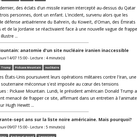
ernier, des éclats d'un missile iranien intercepté au-dessus du Qatar
trois personnes, dont un enfant. L'incident, survenu alors que les
e défense antiaérienne du Bahreïn, du Koweït, d'Oman, des Émirats
 et de la Jordanie se réactivaient face à une nouvelle vague de frapp
llustre ...
ountain: anatomie d'un site nucléaire iranien inaccessible
ouni
14/07 15:00 - Lecture : 4 minute(s)
d Trump
Pickaxe Mountain
nucléaire
es États-Unis poursuivent leurs opérations militaires contre l'Iran, une
on souterraine méconnue s'est imposée au cœur des tensions
ues : Pickaxe Mountain. Lundi, le président américain Donald Trump a
ent menacé de frapper ce site, affirmant dans un entretien à l'animat
ur Hugh Hewitt ...
arante-sept ans sur la liste noire américaine. Mais pourquoi?
ouni
09/07 15:00 - Lecture : 5 minute(s)
-Unis
Bachar el-Assad
Terrorisme