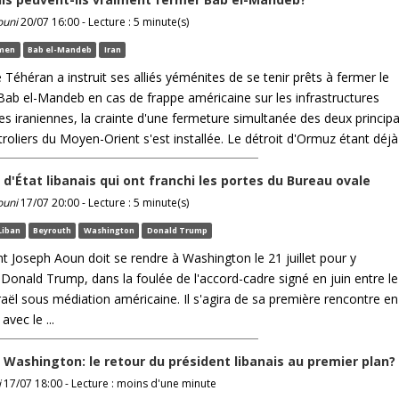
ouni
20/07 16:00 - Lecture : 5 minute(s)
men
Bab el-Mandeb
Iran
Téhéran a instruit ses alliés yéménites de se tenir prêts à fermer le
 Bab el-Mandeb en cas de frappe américaine sur les infrastructures
es iraniennes, la crainte d'une fermeture simultanée des deux princip
roliers du Moyen-Orient s'est installée. Le détroit d'Ormuz étant déjà .
 d'État libanais qui ont franchi les portes du Bureau ovale
ouni
17/07 20:00 - Lecture : 5 minute(s)
Liban
Beyrouth
Washington
Donald Trump
t Joseph Aoun doit se rendre à Washington le 21 juillet pour y
 Donald Trump, dans la foulée de l'accord-cadre signé en juin entre le
raël sous médiation américaine. Il s'agira de sa première rencontre en
avec le ...
 Washington: le retour du président libanais au premier plan?
i
17/07 18:00 - Lecture : moins d'une minute