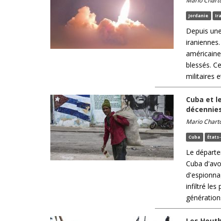
Mario Chart
Jordanie
Ir
Depuis une
iraniennes.
américaines
blessés. C
militaires e
Cuba et l
décennie
Mario Chart
Cuba
États
Le départe
Cuba d'avo
d'espionna
infiltré l
générations
Les Houth