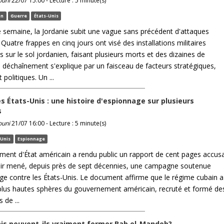
ouni
22/07 15:00 - Lecture : 5 minute(s)
an
Guerre
États-Unis
 semaine, la Jordanie subit une vague sans précédent d'attaques
 Quatre frappes en cinq jours ont visé des installations militaires
 sur le sol jordanien, faisant plusieurs morts et des dizaines de
e déchaînement s'explique par un faisceau de facteurs stratégiques,
t politiques. Un ...
es États-Unis : une histoire d'espionnage sur plusieurs
s
ouni
21/07 16:00 - Lecture : 5 minute(s)
-Unis
Espionnage
ment d'État américain a rendu public un rapport de cent pages accus
ir mené, depuis près de sept décennies, une campagne soutenue
ge contre les États-Unis. Le document affirme que le régime cubain a
es plus hautes sphères du gouvernement américain, recruté et formé de
 de ...
is peuvent-ils vraiment fermer Bab el-Mandeb?