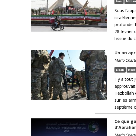
Iran
Moham
Sous l'app
israélienn
profonde. 
28 février
l'issue du co
Un an apr
Mario Chart
Liban
Hezb
Il y a tout
approuvait,
Hezbollah 
sur les ar
septième cy
Ce que ga
d'Abraha
Mario Chart