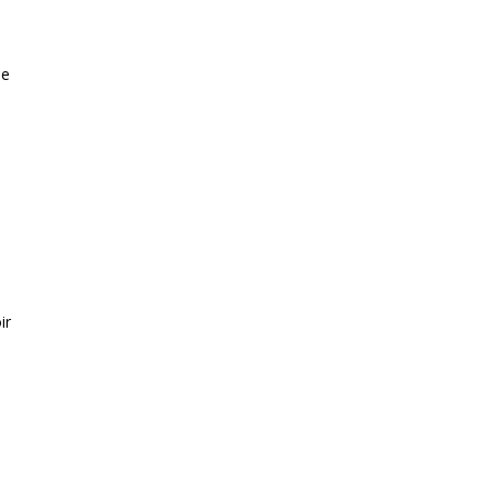
ne
ir
é