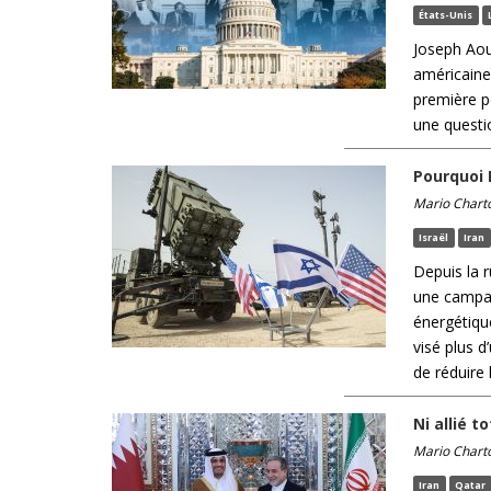
États-Unis
Joseph Aou
américaines
première po
une questio
Pourquoi I
Mario Chart
Israël
Iran
Depuis la 
une campag
énergétiqu
visé plus d
de réduire l
Ni allié t
Mario Chart
Iran
Qatar