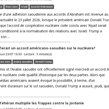
te
États-Unis
Israël
Accords d'Abraham
e d'une adhésion saoudienne aux accords d'Abraham est revenue au
'actualité le 23 juillet 2026, lorsque le président américain Donald Tr
ue l'accord de coopération nucléaire civile conclu avec Riyad serait
conditionné à la normalisation des relations avec Israël. Trump a
son ...
fierait un accord américano-saoudien sur le nucléaire?
ouni
23/07 16:30 - Lecture : 5 minute(s)
tats-Unis
Arabie saoudite
Donald Trump
nis et l’Arabie saoudite ont officiellement signé mercredi un accord d
 nucléaire civile qualifié d’historique par les deux parties. Alors que
édias américains avaient évoqué la possibilité, à terme, d’un
ment d’uranium sur le sol saoudien, Donald Trump a assuré, jeudi, qu
Téhéran multiplie les frappes contre la Jordanie