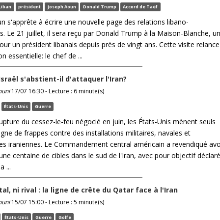
Liban
président
Joseph Aoun
Donald Trump
Accord de Taëf
n s'apprête à écrire une nouvelle page des relations libano-
. Le 21 juillet, il sera reçu par Donald Trump à la Maison-Blanche, u
ur un président libanais depuis près de vingt ans. Cette visite relance
n essentielle: le chef de ...
sraël s'abstient-il d'attaquer l'Iran?
ouni
17/07 16:30 - Lecture : 6 minute(s)
États-Unis
Guerre
rupture du cessez-le-feu négocié en juin, les États-Unis mènent seuls
ne de frappes contre des installations militaires, navales et
es iraniennes. Le Commandement central américain a revendiqué avo
’une centaine de cibles dans le sud de l'Iran, avec pour objectif déclar
a ...
otal, ni rival : la ligne de crête du Qatar face à l'Iran
ouni
15/07 15:00 - Lecture : 5 minute(s)
États-Unis
Guerre
Golfe