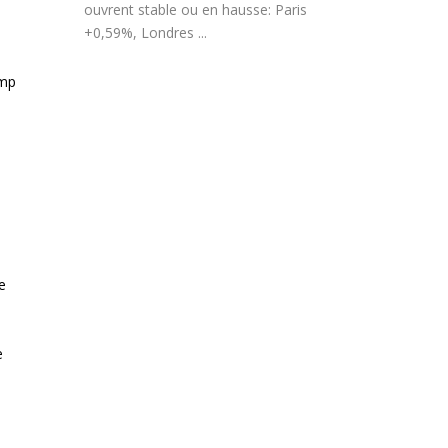
ouvrent stable ou en hausse: Paris
+0,59%, Londres ...
ump
e
e