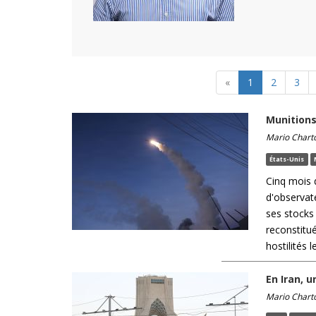
«
1
2
3
Munitions
Mario Chart
États-Unis
Cinq mois d
d'observat
ses stocks 
reconstitu
hostilités le
En Iran, u
Mario Chart