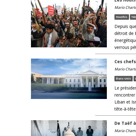
Mario Chart
Houthis
Yé
Depuis que 
détroit de
énergétiqu
verrous pét
Ces chefs
Mario Chart
États-Unis
Le présiden
rencontrer
Liban et Is
tête-à-tête 
De Taëf à
Maria Cham