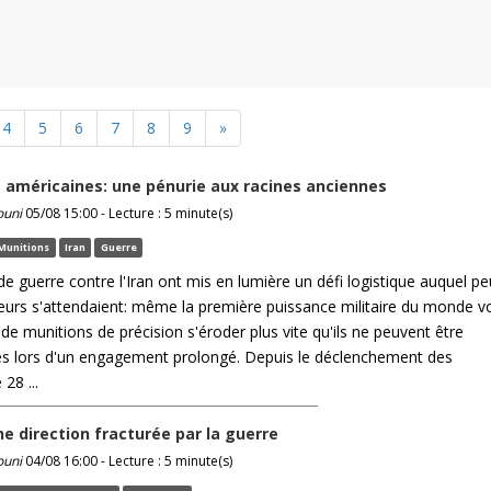
4
5
6
7
8
9
»
 américaines: une pénurie aux racines anciennes
ouni
05/08 15:00 - Lecture : 5 minute(s)
Munitions
Iran
Guerre
e guerre contre l'Iran ont mis en lumière un défi logistique auquel pe
eurs s'attendaient: même la première puissance militaire du monde vo
de munitions de précision s'éroder plus vite qu'ils ne peuvent être
és lors d'un engagement prolongé. Depuis le déclenchement des
 28 ...
ne direction fracturée par la guerre
ouni
04/08 16:00 - Lecture : 5 minute(s)