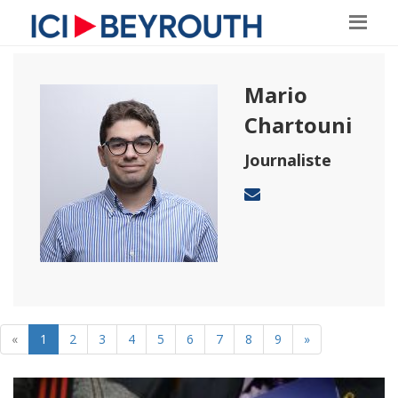
Mario
Chartouni
Journaliste
«
1
2
3
4
5
6
7
8
9
»