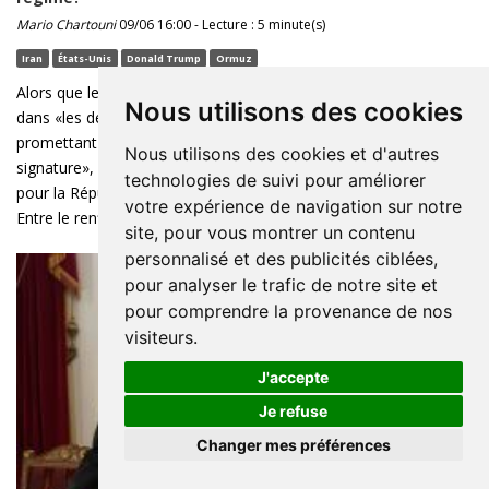
Mario Chartouni
09/06 16:00 - Lecture : 5 minute(s)
Iran
États-Unis
Donald Trump
Ormuz
Alors que le président américain Donald Trump affirme être
Nous utilisons des cookies
dans «les derniers soubresauts» d'un accord avec Téhéran,
promettant l'ouverture du détroit d'Ormuz «immédiatement à la
Nous utilisons des cookies et d'autres
signature», la question de ce que cet accord signifie réellement
technologies de suivi pour améliorer
pour la République islamique divise profondément les analystes.
votre expérience de navigation sur notre
Entre le renflouement ...
site, pour vous montrer un contenu
personnalisé et des publicités ciblées,
pour analyser le trafic de notre site et
pour comprendre la provenance de nos
visiteurs.
J'accepte
Je refuse
Changer mes préférences