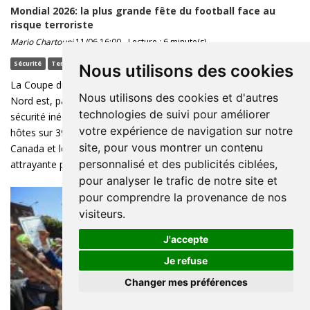
Mondial 2026: la plus grande fête du football face au
risque terroriste
Mario Chartouni
11/06 16:00 - Lecture : 6 minute(s)
Sécurité
Terrorisme
Coupe du monde
Football
Nous utilisons des cookies
La Coupe du monde qui s'ouvre cette semaine en Amérique du
Nous utilisons des cookies et d'autres
Nord est, par la seule arithmétique de sa taille, un défi de
technologies de suivi pour améliorer
sécurité inédit. 48 équipes joueront 104 matchs dans 16 villes
votre expérience de navigation sur notre
hôtes sur 39 jours, les États-Unis accueillant 78 rencontres, le
site, pour vous montrer un contenu
Canada et le Mexique, 13 chacun. Le tournoi constitue une cible
personnalisé et des publicités ciblées,
attrayante pour quiconque ...
pour analyser le trafic de notre site et
pour comprendre la provenance de nos
visiteurs.
J'accepte
Je refuse
Changer mes préférences