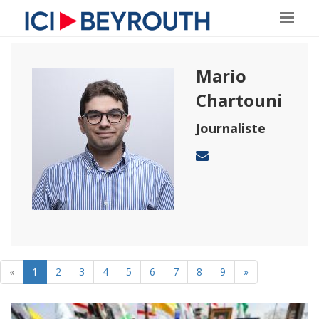
Mario
Chartouni
Journaliste
«
1
2
3
4
5
6
7
8
9
»