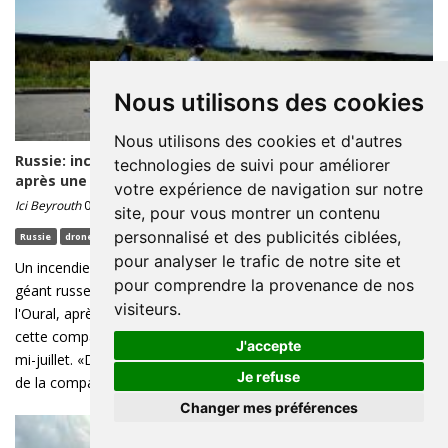
Nous utilisons des cookies
Nous utilisons des cookies et d'autres
Russie: incendie dans un centre logistique de Wildberries,
technologies de suivi pour améliorer
après une nouvelle attaque de drones
votre expérience de navigation sur notre
Ici Beyrouth
07/08 09:00 - Lecture : 1 minute(s)
site, pour vous montrer un contenu
personnalisé et des publicités ciblées,
Russie
drones
Ukraine
Moscou
morts
pour analyser le trafic de notre site et
Un incendie s'est déclaré vendredi dans un centre logistique du
pour comprendre la provenance de nos
géant russe de l'e-commerce Wildberries à Ekaterinbourg, dans
visiteurs.
l'Oural, après une nouvelle attaque contre des entrepôts de
cette compagnie, dans le viseur des drones ukrainiens depuis
J'accepte
mi-juillet. «Des pompiers sont déployés dans le centre logistique
Je refuse
de la compagnie à ...
Changer mes préférences