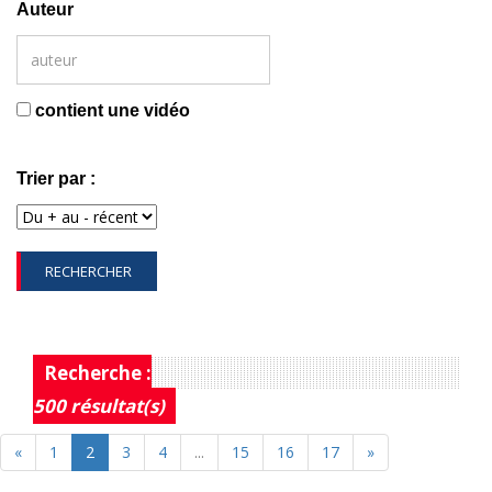
Auteur
contient une vidéo
Trier par :
RECHERCHER
Recherche :
500 résultat(s)
«
1
2
3
4
...
15
16
17
»