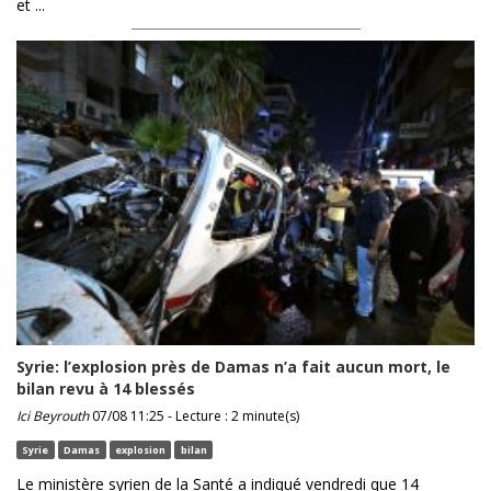
et ...
Syrie: l’explosion près de Damas n’a fait aucun mort, le
bilan revu à 14 blessés
Ici Beyrouth
07/08 11:25 - Lecture : 2 minute(s)
Syrie
Damas
explosion
bilan
Le ministère syrien de la Santé a indiqué vendredi que 14