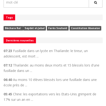
Tags
Béchara Raï
Saydet el-Jabal
Farès Souhaid
Constitution libanaise
Dernières nouvelles
07:23
Fusillade dans un lycée en Thaïlande: le tireur, un
adolescent, est mort ...
07:12
Thaïlande: au moins deux morts et 15 blessés lors d'une
fusillade dans un ...
06:40
Au moins 10 élèves blessés lors une fusillade dans une
école près de ...
05:45
Chine: les exportations vers les Etats-Unis grimpent de
17% sur un an en ...