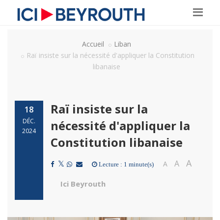
Accueil
Liban
Raï insiste sur la nécessité d'appliquer la Constitution
libanaise
Raï insiste sur la
18
DÉC.
nécessité d'appliquer la
2024
Constitution libanaise
A
A
A
Lecture : 1 minute(s)
Ici Beyrouth