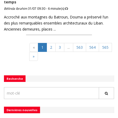
temps
Bélinda Ibrahim
31/07 09:30 - 6 minute(s)
Accroché aux montagnes du Batroun, Douma a préservé l’un
des plus remarquables ensembles architecturaux du Liban.
Anciennes demeures, places ...
«
1
2
3
...
563
564
565
»
Recherche
Dernières nouvelles