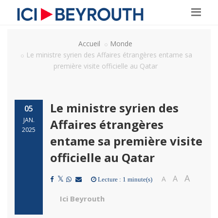
Accueil
Monde
Le ministre syrien des Affaires étrangères entame sa
première visite officielle au Qatar
Le ministre syrien des
05
JAN.
Affaires étrangères
2025
entame sa première visite
officielle au Qatar
A
A
A
Lecture : 1 minute(s)
Ici Beyrouth