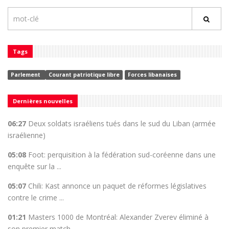
Tags
Parlement
Courant patriotique libre
Forces libanaises
Dernières nouvelles
06:27
Deux soldats israéliens tués dans le sud du Liban (armée
israélienne)
05:08
Foot: perquisition à la fédération sud-coréenne dans une
enquête sur la ...
05:07
Chili: Kast annonce un paquet de réformes législatives
contre le crime ...
01:21
Masters 1000 de Montréal: Alexander Zverev éliminé à
son premier match