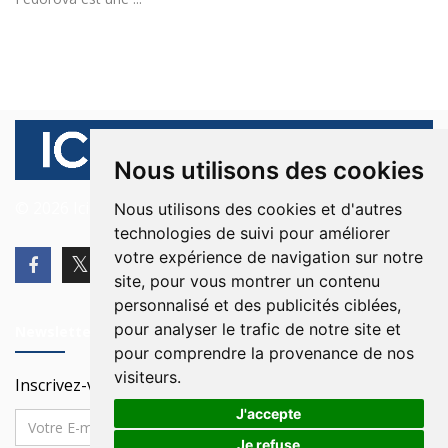
Nous utilisons des cookies
© 2026 Ici Beyrouth. Tous les droits sont réservés.
Nous utilisons des cookies et d'autres
technologies de suivi pour améliorer
votre expérience de navigation sur notre
site, pour vous montrer un contenu
personnalisé et des publicités ciblées,
pour analyser le trafic de notre site et
Newsletter
pour comprendre la provenance de nos
visiteurs.
Inscrivez-vous à notre Newsletter
J'accepte
Je refuse