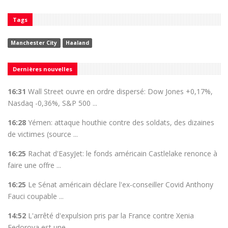
Tags
Manchester City
Haaland
Dernières nouvelles
16:31
Wall Street ouvre en ordre dispersé: Dow Jones +0,17%,
Nasdaq -0,36%, S&P 500 ...
16:28
Yémen: attaque houthie contre des soldats, des dizaines
de victimes (source ...
16:25
Rachat d'EasyJet: le fonds américain Castlelake renonce à
faire une offre ...
16:25
Le Sénat américain déclare l'ex-conseiller Covid Anthony
Fauci coupable ...
14:52
L'arrêté d'expulsion pris par la France contre Xenia
Fedorova est une ...