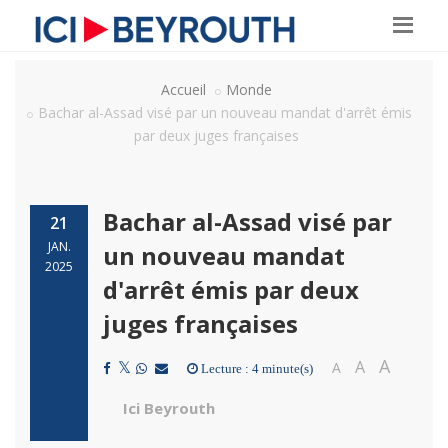
Accueil
Monde
Bachar al-Assad visé par un nouveau mandat d'arrêt émis
par deux juges françaises
Bachar al-Assad visé par
21
JAN.
un nouveau mandat
2025
d'arrêt émis par deux
juges françaises
A
A
A
Lecture : 4 minute(s)
Ici Beyrouth