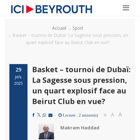
Accueil
Sport
Basket – tournoi de Dubaï: La Sagesse sous pression, un
quart explosif face au Beirut Club en vue?
Basket – tournoi de Dubaï:
29
JAN.
La Sagesse sous pression,
2025
un quart explosif face au
Beirut Club en vue?
A
A
A
Lecture : 2 minute(s)
Makram Haddad