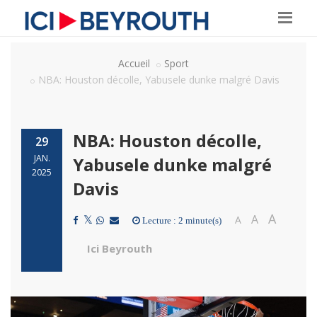
Accueil
Sport
NBA: Houston décolle, Yabusele dunke malgré Davis
NBA: Houston décolle,
29
JAN.
Yabusele dunke malgré
2025
Davis
A
A
A
Lecture : 2 minute(s)
Ici Beyrouth