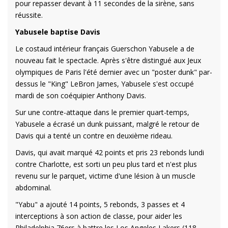
pour repasser devant à 11 secondes de la sirène, sans
réussite.
Yabusele baptise Davis
Le costaud intérieur français Guerschon Yabusele a de
nouveau fait le spectacle. Après s'être distingué aux Jeux
olympiques de Paris l'été dernier avec un "poster dunk" par-
dessus le "King" LeBron James, Yabusele s'est occupé
mardi de son coéquipier Anthony Davis.
Sur une contre-attaque dans le premier quart-temps,
Yabusele a écrasé un dunk puissant, malgré le retour de
Davis qui a tenté un contre en deuxième rideau.
Davis, qui avait marqué 42 points et pris 23 rebonds lundi
contre Charlotte, est sorti un peu plus tard et n'est plus
revenu sur le parquet, victime d'une lésion à un muscle
abdominal.
"Yabu" a ajouté 14 points, 5 rebonds, 3 passes et 4
interceptions à son action de classe, pour aider les
Philadelphia 76ers à battre les Los Angeles Lakers (118-