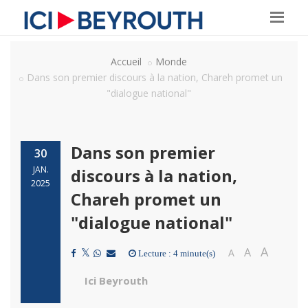
Accueil
Monde
Dans son premier discours à la nation, Chareh promet un
"dialogue national"
Dans son premier
30
JAN.
discours à la nation,
2025
Chareh promet un
"dialogue national"
A
A
A
Lecture : 4 minute(s)
Ici Beyrouth