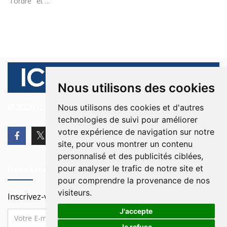
"l'ordre" et ...
Nous utilisons des cookies
© 2026 Ici Beyrouth. Tous les droits sont réservés.
Nous utilisons des cookies et d'autres
technologies de suivi pour améliorer
votre expérience de navigation sur notre
site, pour vous montrer un contenu
personnalisé et des publicités ciblées,
pour analyser le trafic de notre site et
Newsletter
pour comprendre la provenance de nos
visiteurs.
Inscrivez-vous à notre Newsletter
J'accepte
Je refuse