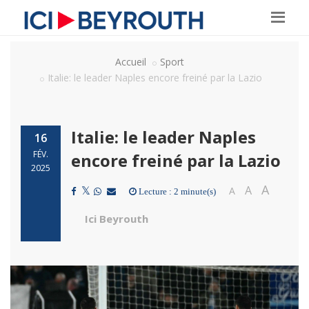
Accueil
Sport
Italie: le leader Naples encore freiné par la Lazio
Italie: le leader Naples
16
FÉV.
encore freiné par la Lazio
2025
A
A
A
Lecture : 2 minute(s)
Ici Beyrouth