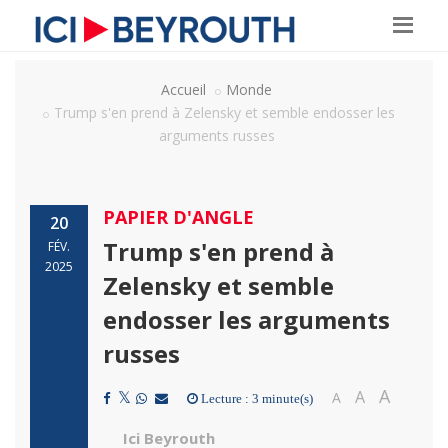
Accueil
Monde
Trump s'en prend à Zelensky et semble endosser les
arguments russes
PAPIER D'ANGLE
20
Trump s'en prend à
FÉV.
2025
Zelensky et semble
endosser les arguments
russes
A
A
A
Lecture : 3 minute(s)
Ici Beyrouth