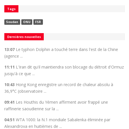
Tags
Soudan
ONU
FSR
Dernières nouvelles
13:07
Le typhon Dolphin a touché terre dans l'est de la Chine
(agence ...
11:11
L'Iran dit qu'il maintiendra son blocage du détroit d'Ormuz
jusqu'à ce que ...
10:43
Hong Kong enregistre un record de chaleur absolu à
36,9°C (observatoire ...
09:41
Les Houthis du Yémen affirment avoir frappé une
raffinerie saoudienne sur la ...
04:51
WTA 1000: la N.1 mondiale Sabalenka éliminée par
Alexandrova en huitièmes de ...