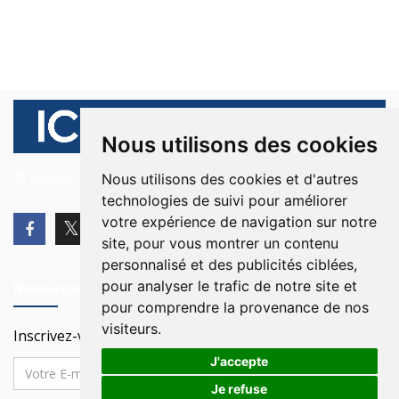
Nous utilisons des cookies
© 2026 Ici Beyrouth. Tous les droits sont réservés.
Nous utilisons des cookies et d'autres
technologies de suivi pour améliorer
votre expérience de navigation sur notre
site, pour vous montrer un contenu
personnalisé et des publicités ciblées,
pour analyser le trafic de notre site et
Newsletter
pour comprendre la provenance de nos
visiteurs.
Inscrivez-vous à notre Newsletter
J'accepte
Je refuse