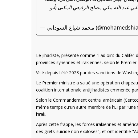
بي عبد الله مكي مصلح الرفيعي المكنى (أبو
— محمد شياع السوداني (@mohamedsh
Le jihadiste, présenté comme "l'adjoint du Calife" de
provinces syriennes et irakiennes, selon le Premier 
Visé depuis l'été 2023 par des sanctions de Washingt
Le Premier ministre a salué une opération chapeau
coalition internationale antijihadistes emmenée pa
Selon le Commandement central américain (Centcom)
même temps qu'un autre membre de l'EI par "une fr
l'Irak.
Après cette frappe, les forces irakiennes et améric
des gilets-suicide non explosés", et ont identifié 