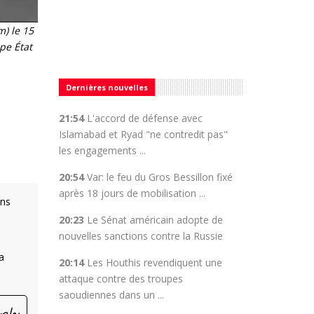
) le 15
pe État
Dernières nouvelles
21:54
L'accord de défense avec
Islamabad et Ryad "ne contredit pas"
les engagements ...
20:54
Var: le feu du Gros Bessillon fixé
après 18 jours de mobilisation ...
ons
20:23
Le Sénat américain adopte de
nouvelles sanctions contre la Russie
a
20:14
Les Houthis revendiquent une
attaque contre des troupes
saoudiennes dans un ...
يواص