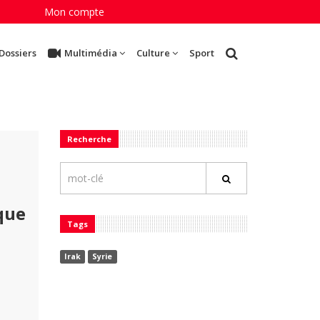
Mon compte
Dossiers
Multimédia
Culture
Sport
Recherche
ique
Tags
Irak
Syrie