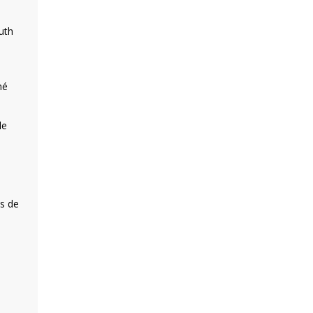
ruth
mé
le
ès de