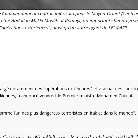
le Commandement central américain pour le Moyen-Orient (Centcom
 a tué Abdallah Makki Muslih al-Roufayi, un important chef du grou
opérations extérieures", ainsi qu'un autre agent de l'EI ©AFP
hargé notamment des "opérations extérieures" et visé par des sancti
irakiennes, a annoncé vendredi le Premier ministre Mohamed Chia al-
comme l'un des plus dangereux terroristes en Irak et dans le monde", 
ل العراقيون انتصاراتهم المبهرة على قوى الظلام والإرهاب، حيث تمكن 