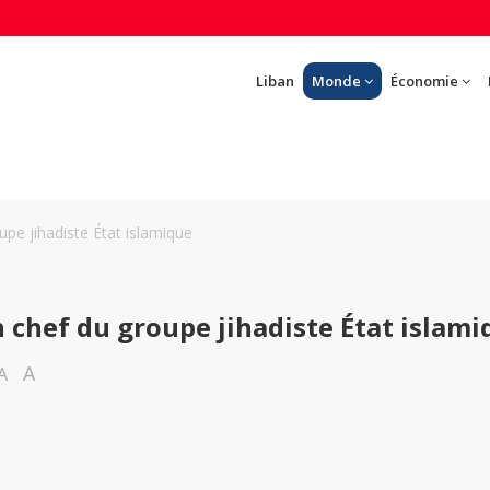
Liban
Monde
Économie
oupe jihadiste État islamique
un chef du groupe jihadiste État islam
A
A