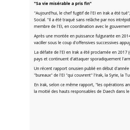
"Sa vie misérable a pris fin"
"Aujourd'hui, le chef fugitif de l'EI en Irak a été 
Social. "Il a été traqué sans relâche par nos intrépi
membre de l'EI, en coordination avec le gouvernemen
Après une montée en puissance fulgurante en 2014 e
vaciller sous le coup d'offensives successives appuy
La défaite de l'EI en Irak a été proclamée en 2017 (
pays et continuent d'attaquer sporadiquement l'armé
Un récent rapport onusien publié en début d'année i
"bureaux" de l'EI "qui couvrent" l'Irak, la Syrie, la T
En Irak, selon ce même rapport, "les opérations an
la moitié des hauts responsables de Daech dans le