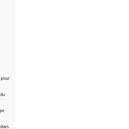
k pour
 du
upe
llars