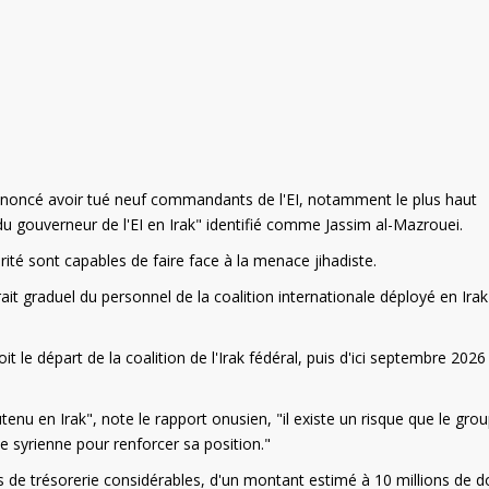
 annoncé avoir tué neuf commandants de l'EI, notamment le plus haut
du gouverneur de l'EI en Irak" identifié comme Jassim al-Mazrouei.
ité sont capables de faire face à la menace jihadiste.
it graduel du personnel de la coalition internationale déployé en Ira
 le départ de la coalition de l'Irak fédéral, puis d'ici septembre 2026
utenu en Irak", note le rapport onusien, "il existe un risque que le gro
be syrienne pour renforcer sa position."
 de trésorerie considérables, d'un montant estimé à 10 millions de do