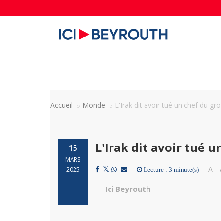
Accueil
Monde
L'Irak dit avoir tué un chef du gr
L'Irak dit avoir tué 
15
MARS
A
2025
Lecture : 3 minute(s)
Ici Beyrouth