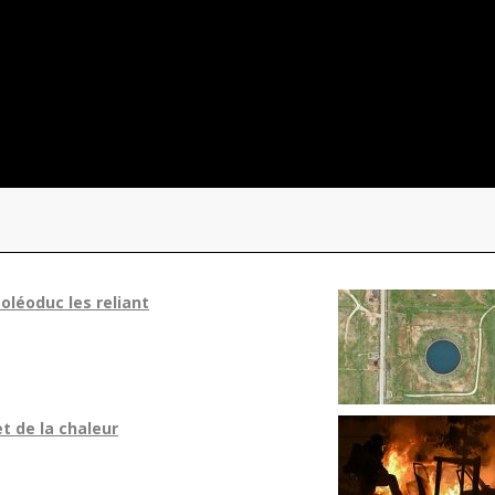
'oléoduc les reliant
et de la chaleur