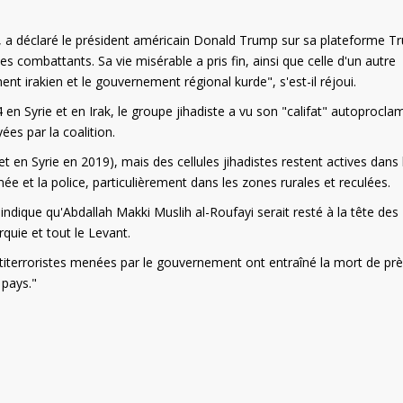
tué", a déclaré le président américain Donald Trump sur sa plateforme T
des combattants. Sa vie misérable a pris fin, ainsi que celle d'un autre
t irakien et le gouvernement régional kurde", s'est-il réjoui.
n Syrie et en Irak, le groupe jihadiste a vu son "califat" autoprocla
ées par la coalition.
et en Syrie en 2019), mais des cellules jihadistes restent actives dans 
e et la police, particulièrement dans les zones rurales et reculées.
ndique qu'Abdallah Makki Muslih al-Roufayi serait resté à la tête des
urquie et tout le Levant.
titerroristes menées par le gouvernement ont entraîné la mort de pr
 pays."