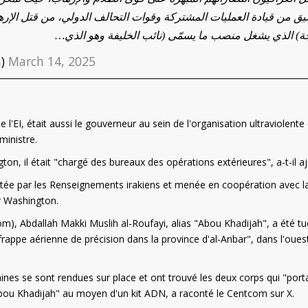
يق من قيادة العمليات المشتركة وقوات التحالف الدولي، من قتل الإرها
جة) الذي يشغل منصب ما يسمّى (نائب الخليفة وهو الذي
ia)
March 14, 2025
 l'EI, était aussi le gouverneur au sein de l'organisation ultraviolente
ministre.
on, il était "chargé des bureaux des opérations extérieures", a-t-il a
tée par les Renseignements irakiens et menée en coopération avec l
r Washington.
, Abdallah Makki Muslih al-Roufayi, alias "Abou Khadijah", a été tu
appe aérienne de précision dans la province d'al-Anbar", dans l'oues
aines se sont rendues sur place et ont trouvé les deux corps qui "port
"Abou Khadijah" au moyen d'un kit ADN, a raconté le Centcom sur X.