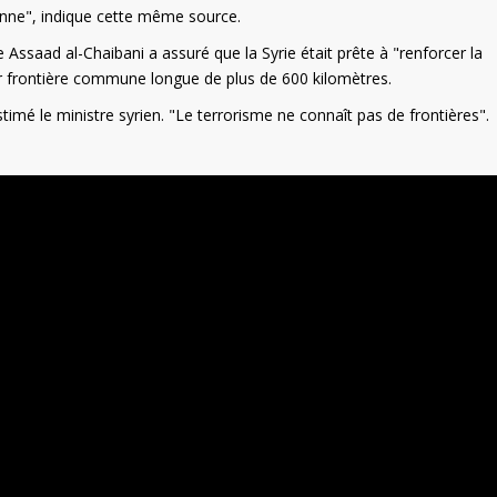
ienne", indique cette même source.
e Assaad al-Chaibani a assuré que la Syrie était prête à "renforcer la
leur frontière commune longue de plus de 600 kilomètres.
imé le ministre syrien. "Le terrorisme ne connaît pas de frontières".