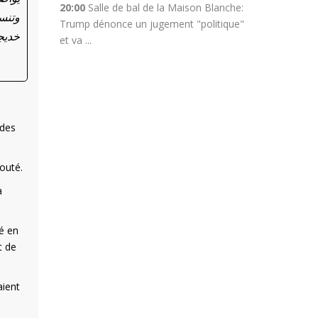
20:00
Salle de bal de la Maison Blanche:
وتنس
Trump dénonce un jugement "politique"
خدي…
et va ...
 des
jouté.
a
é en
t de
aient