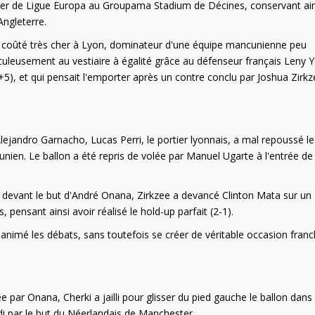
aller de Ligue Europa au Groupama Stadium de Décines, conservant ain
ngleterre.
a coûté très cher à Lyon, dominateur d'une équipe mancunienne peu
aculeusement au vestiaire à égalité grâce au défenseur français Leny 
+5), et qui pensait l'emporter après un contre conclu par Joshua Zirk
ejandro Garnacho, Lucas Perri, le portier lyonnais, a mal repoussé l
nien. Le ballon a été repris de volée par Manuel Ugarte à l'entrée de 
es devant le but d'André Onana, Zirkzee a devancé Clinton Mata sur un
ensant ainsi avoir réalisé le hold-up parfait (2-1).
t animé les débats, sans toutefois se créer de véritable occasion franc
ar Onana, Cherki a jailli pour glisser du pied gauche le ballon dans 
di par le but du Néerlandais de Manchester.