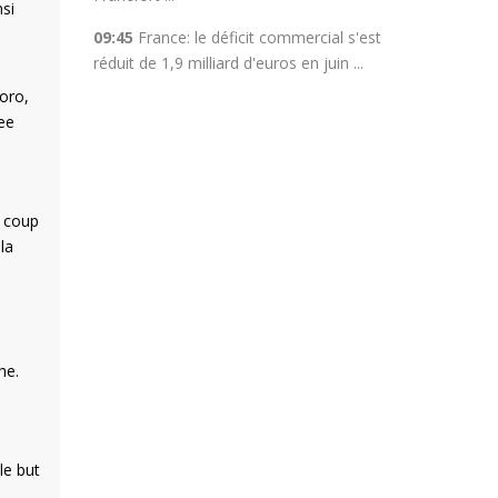
si
09:45
France: le déficit commercial s'est
réduit de 1,9 milliard d'euros en juin ...
Yoro,
zee
e coup
la
he.
le but