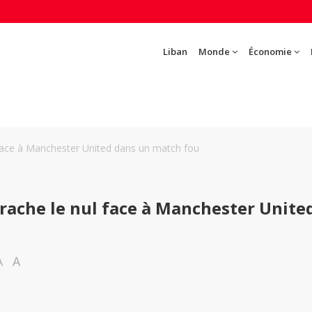
Liban
Monde
Économie
 face à Manchester United dans un match fou
rache le nul face à Manchester Unite
A
A