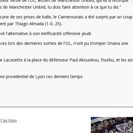
eur serbe de l'OL, ancien de Manchester United, qui lui a rétorqué :
s de Manchester United, tu dois faire attention à ce que tu dis."
cune de ses prises de balle, le Camerounais a été surpris par un coup
ent par Thiago Almada (1-0, 25).
l'alternative à son inefficacité offensive jeudi.
aces lors des dernières sorties de l'OL, n'ont pu tromper Onana une
e Lacazette à la place du défenseur Paul Akouokou, fourbu, et les as
me providentiel de Lyon ces derniers temps.
l'action