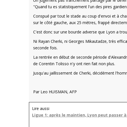
Un jugement pas franchement partagé par le défens
"Quand tu es statistiquement l'un des pires gardien
Conspué par tout le stade au coup d'envoi et à cha
sur le côté gauche, aux 25 mètres, frappé directem
C'est donc sur une bourde adverse que Lyon a trouvé 
Ni Rayan Cherki, ni Georges Mikautadze, très effic
seconde fois.
La rentrée en début de seconde période d'Alexandr
de Corentin Tolisso n'y ont rien fait non plus.
Jusqu'au jaillissement de Cherki, décidément l'hom
Par Leo HUISMAN, AFP
Lire aussi
Ligue 1: après le maintien, Lyon peut passer à 