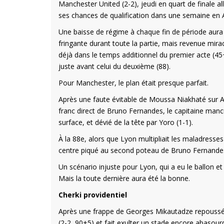
Manchester United (2-2), jeudi en quart de finale 
ses chances de qualification dans une semaine en A
Une baisse de régime à chaque fin de période aur
fringante durant toute la partie, mais revenue mir
déjà dans le temps additionnel du premier acte (45
juste avant celui du deuxième (88).
Pour Manchester, le plan était presque parfait.
Après une faute évitable de Moussa Niakhaté sur Al
franc direct de Bruno Fernandes, le capitaine mancu
surface, et dévié de la tête par Yoro (1-1).
À la 88e, alors que Lyon multipliait les maladress
centre piqué au second poteau de Bruno Fernandes, p
Un scénario injuste pour Lyon, qui a eu le ballon e
Mais la toute dernière aura été la bonne.
Cherki providentiel
Après une frappe de Georges Mikautadze repoussée p
(2-2, 90+5) et fait exulter un stade encore abasour