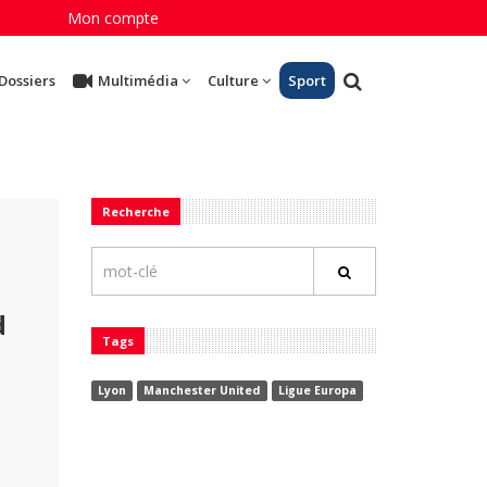
Mon compte
Dossiers
Multimédia
Culture
Sport
Recherche
d
Tags
Lyon
Manchester United
Ligue Europa