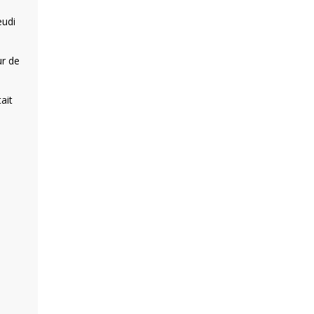
eudi
ur de
ait