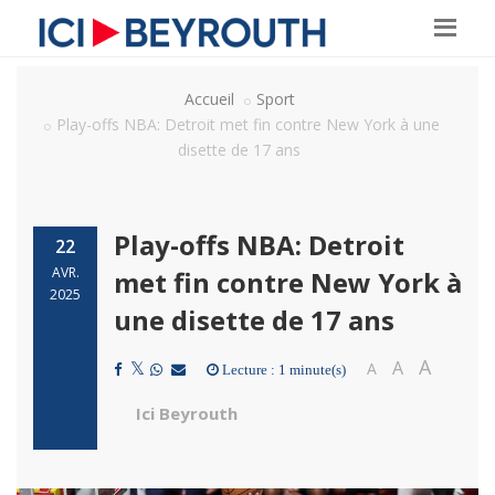
Accueil
Sport
Play-offs NBA: Detroit met fin contre New York à une
disette de 17 ans
Play-offs NBA: Detroit
22
AVR.
met fin contre New York à
2025
une disette de 17 ans
A
A
A
Lecture : 1 minute(s)
Ici Beyrouth