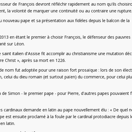
esseur de François devront réfléchir rapidement au nom qu'ils choisir
ent, la volonté de marquer une continuité ou au contraire une rupture
u nouveau pape et sa présentation aux fidèles depuis le balcon de la
2013 en étant le premier à choisir François, le défenseur des pauvres
rié sur Léon.
aint italien d'Assise fit accomplir au christianisme une mutation déc
tre Christ », après sa mort en 1226.
 de nom fut adoptée pour une raison fort prosaïque : lors de son élec
n, celui du dieu romain (et surtout païen) du commerce, pour celui pl
m de Simon - le premier pape - pour Pierre, d'autres papes pouvaient f
des cardinaux demande en latin au pape nouvellement élu : « De quel
 est ensuite proclamé à la foule par le cardinal protodiacre depuis l
en latin.