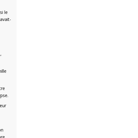
i le
avait-
,
ille
tre
ypse.
seur
on
bre