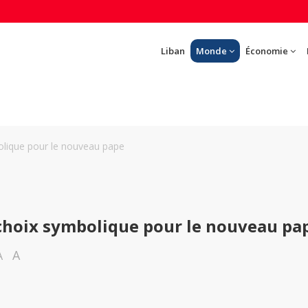
Liban
Monde
Économie
olique pour le nouveau pape
choix symbolique pour le nouveau pa
A
A