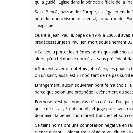
qui a guidé l'Eglise dans la période difficile de la 
Saint Benoît, patron de l'Europe, est également le 
père du monachisme occidental, co-patron de l'Eur
il expliqué.
Quant à Jean-Paul II, pape de 1978 à 2005, il avait
prédécesseur Jean Paul Ier, mort soudainement 33 
« J'ai voulu porter les mêmes noms qu'avait choisi
alors qu'un tel double nom était sans précédent dan
« Souvent, avertit toutefois John Allen, les papes 
ou un saint, aussi est-il important de ne pas surinte
Etrangement, aucun souverain pontife n'a choisi le 
parce que selon une prophétie l'avènement du seco
Formose n'est pas non plus très coté, car l'unique
qui le détestait, Stéphane VII, et jugé pour avoir o
donnaient la bénédiction furent tranchés et son cor
Certains noms ont une connotation négative en raiso
silence durant l'Holocauste, Grégoire VII, élu en 