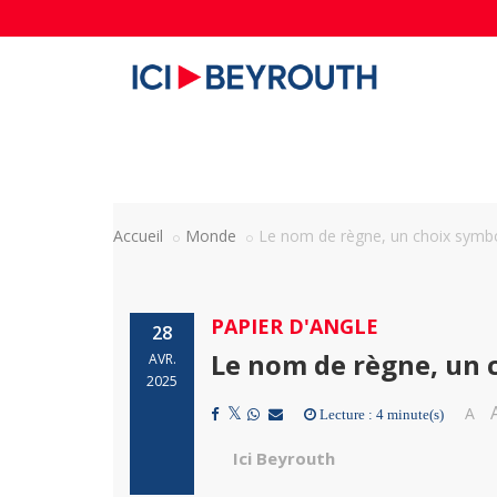
Accueil
Monde
Le nom de règne, un choix symb
PAPIER D'ANGLE
28
Le nom de règne, un 
AVR.
2025
A
Lecture : 4 minute(s)
Ici Beyrouth