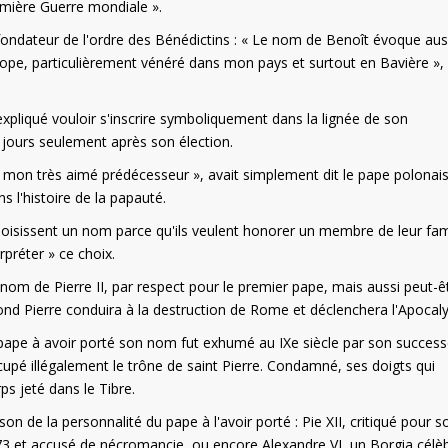
Première Guerre mondiale ».
fondateur de l'ordre des Bénédictins : « Le nom de Benoît évoque auss
ope, particulièrement vénéré dans mon pays et surtout en Bavière », 
 expliqué vouloir s'inscrire symboliquement dans la lignée de son
jours seulement après son élection.
s mon très aimé prédécesseur », avait simplement dit le pape polonais
s l'histoire de la papauté.
choisissent un nom parce qu'ils veulent honorer un membre de leur fam
rpréter » ce choix.
nom de Pierre II, par respect pour le premier pape, mais aussi peut-ê
nd Pierre conduira à la destruction de Rome et déclenchera l'Apocal
 pape à avoir porté son nom fut exhumé au IXe siècle par son succes
ccupé illégalement le trône de saint Pierre. Condamné, ses doigts qui
ps jeté dans le Tibre.
n de la personnalité du pape à l'avoir porté : Pie XII, critiqué pour s
1073 et accusé de nécromancie, ou encore Alexandre VI, un Borgia célè