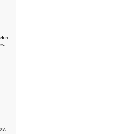
selon
es.
 XV,