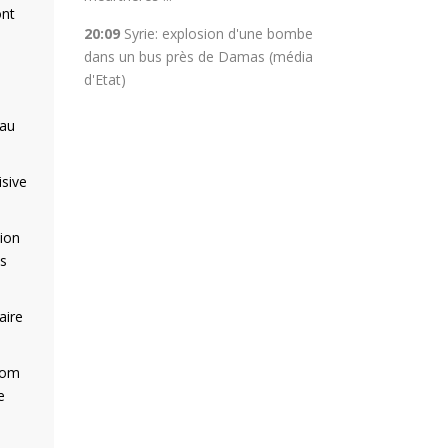
ont
20:09
Syrie: explosion d'une bombe
.
dans un bus près de Damas (média
d'Etat)
 au
isive
tion
us
aire
 nom
e