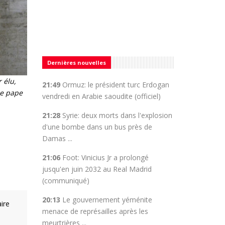
Dernières nouvelles
 élu,
21:49
Ormuz: le président turc Erdogan
6e pape
vendredi en Arabie saoudite (officiel)
21:28
Syrie: deux morts dans l'explosion
d'une bombe dans un bus près de
Damas ...
21:06
Foot: Vinicius Jr a prolongé
jusqu'en juin 2032 au Real Madrid
(communiqué)
20:13
Le gouvernement yéménite
aire
menace de représailles après les
meurtrières ...