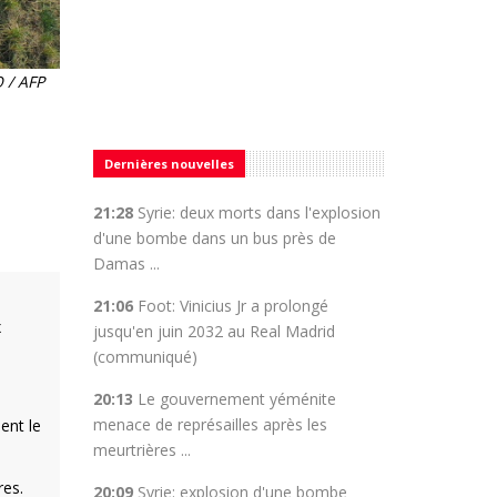
O / AFP
Dernières nouvelles
21:28
Syrie: deux morts dans l'explosion
d'une bombe dans un bus près de
Damas ...
21:06
Foot: Vinicius Jr a prolongé
x
jusqu'en juin 2032 au Real Madrid
(communiqué)
20:13
Le gouvernement yéménite
menace de représailles après les
ent le
meurtrières ...
res.
20:09
Syrie: explosion d'une bombe