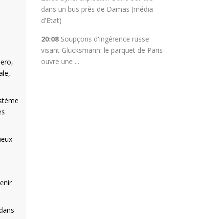
dans un bus près de Damas (média
d'Etat)
20:08
Soupçons d'ingérence russe
visant Glucksmann: le parquet de Paris
ouvre une ...
dero,
ale,
ystème
es
ieux
enir
 dans