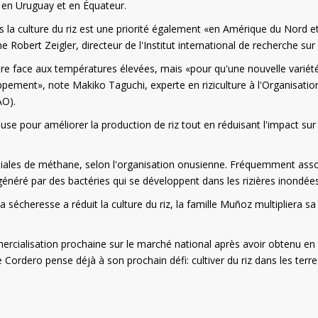
, en Uruguay et en Équateur.
 la culture du riz est une priorité également «en Amérique du Nord e
e Robert Zeigler, directeur de l'Institut international de recherche sur l
e face aux températures élevées, mais «pour qu'une nouvelle variété
pement», note Makiko Taguchi, experte en riziculture à l'Organisatio
AO).
se pour améliorer la production de riz tout en réduisant l'impact sur
iales de méthane, selon l'organisation onusienne. Fréquemment ass
énéré par des bactéries qui se développent dans les rizières inondées
 sécheresse a réduit la culture du riz, la famille Muñoz multipliera sa
ercialisation prochaine sur le marché national après avoir obtenu en
e Cordero pense déjà à son prochain défi: cultiver du riz dans les terre