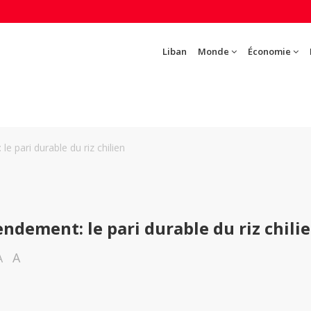
Liban
Monde
Économie
 pari durable du riz chilien
dement: le pari durable du riz chili
A
A