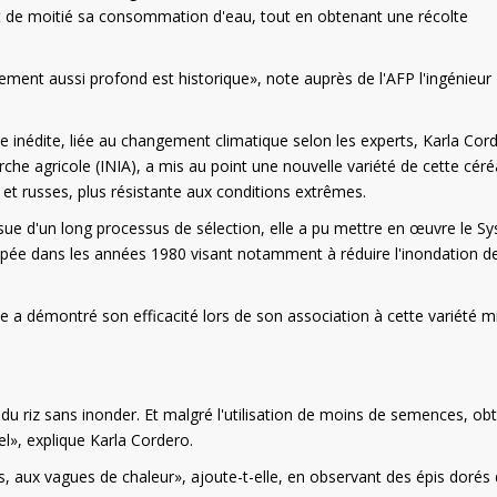
it de moitié sa consommation d'eau, tout en obtenant une récolte
ement aussi profond est historique», note auprès de l'AFP l'ingénieur
se inédite, liée au changement climatique selon les experts, Karla Cor
che agricole (INIA), a mis au point une nouvelle variété de cette céré
et russes, plus résistante aux conditions extrêmes.
ssue d'un long processus de sélection, elle a pu mettre en œuvre le S
loppée dans les années 1980 visant notamment à réduire l'inondation d
e a démontré son efficacité lors de son association à cette variété m
 du riz sans inonder. Et malgré l'utilisation de moins de semences, obt
l», explique Karla Cordero.
, aux vagues de chaleur», ajoute-t-elle, en observant des épis dorés