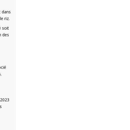
t dans
e riz.
 soit
n des
ocié
.
 2023
s