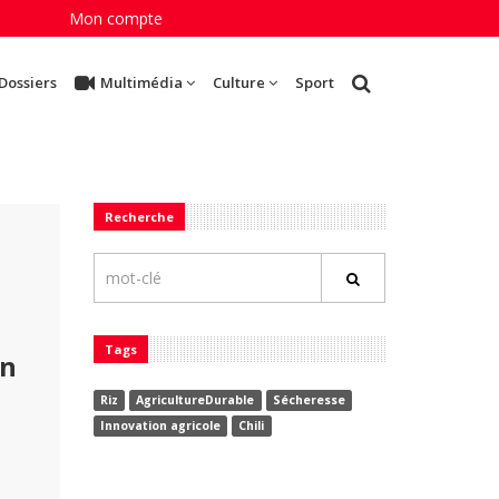
Mon compte
Dossiers
Multimédia
Culture
Sport
Recherche
Tags
en
Riz
AgricultureDurable
Sécheresse
Innovation agricole
Chili