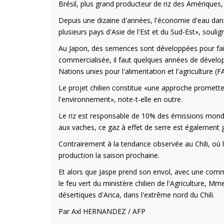
Brésil, plus grand producteur de riz des Amériques
Depuis une dizaine d'années, l'économie d'eau dans
plusieurs pays d'Asie de l'Est et du Sud-Est», soulign
Au Japon, des semences sont développées pour fair
commercialisée, il faut quelques années de dévelop
Nations unies pour l'alimentation et l'agriculture (F
Le projet chilien constitue «une approche prometteu
l'environnement», note-t-elle en outre.
Le riz est responsable de 10% des émissions mond
aux vaches, ce gaz à effet de serre est également g
Contrairement à la tendance observée au Chili, où la
production la saison prochaine.
Et alors que Jaspe prend son envol, avec une comm
le feu vert du ministère chilien de l'Agriculture, Mm
désertiques d'Arica, dans l'extrême nord du Chili.
Par Axl HERNANDEZ / AFP