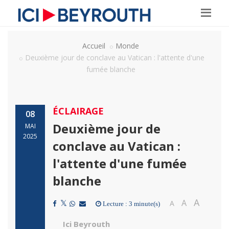
Accueil
Monde
Deuxième jour de conclave au Vatican : l'attente d'une
fumée blanche
ÉCLAIRAGE
08
Deuxième jour de
MAI
2025
conclave au Vatican :
l'attente d'une fumée
blanche
A
A
A
Lecture : 3 minute(s)
Ici Beyrouth