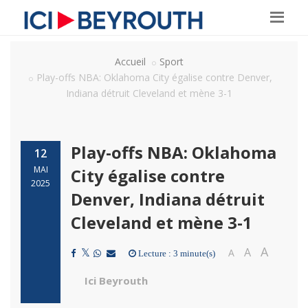
Accueil
Sport
Play-offs NBA: Oklahoma City égalise contre Denver,
Indiana détruit Cleveland et mène 3-1
Play-offs NBA: Oklahoma
12
MAI
City égalise contre
2025
Denver, Indiana détruit
Cleveland et mène 3-1
A
A
A
Lecture : 3 minute(s)
Ici Beyrouth