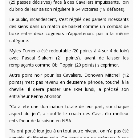
(25 passes décisives) face à des Cavaliers impuissants, loin
du brio de leur saison régulière à 64 victoires (18 défaites).
Le public, incandescent, s'est régalé des paniers incessants
des siens dans un match de basket comme un combat de
boxe entre deux cogneurs n'appartenant pas à la même
catégorie.
Myles Turner a été redoutable (20 points à 4 sur 4 de loin)
avec Pascal Siakam (21 points), avant de laisser les
remplaçants comme Obi Toppin (20 points) s'exprimer.
Autre point noir pour les Cavaliers, Donovan Mitchell (12
points) n'est pas revenu en deuxième période, touché à la
cheville. Il devra passer une IRM lundi, a précisé son
entraîneur Kenny Atkinson.
"Ca a été une domination totale de leur part, sur chaque
aspect du jeu", a soufflé le coach des Cavs, élu meilleur
entraîneur de la saison en NBA.
"Ils ont porté leur jeu à un tout autre niveau, on n'a pas été
capable d'affronter cela. On essaie de se préparer à ces