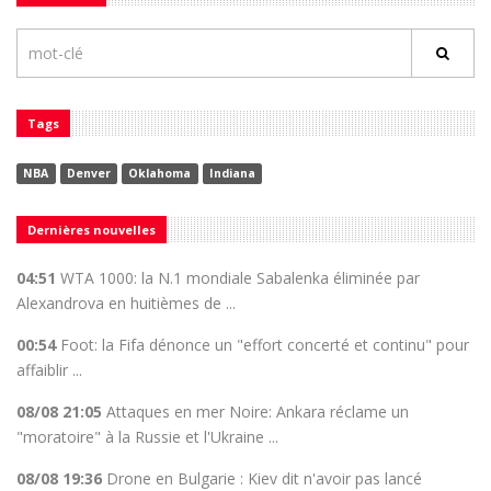
Tags
NBA
Denver
Oklahoma
Indiana
Dernières nouvelles
04:51
WTA 1000: la N.1 mondiale Sabalenka éliminée par
Alexandrova en huitièmes de ...
00:54
Foot: la Fifa dénonce un "effort concerté et continu" pour
affaiblir ...
08/08 21:05
Attaques en mer Noire: Ankara réclame un
"moratoire" à la Russie et l'Ukraine ...
08/08 19:36
Drone en Bulgarie : Kiev dit n'avoir pas lancé