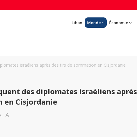
Liban
Monde
Économie
plomates israéliens après des tirs de sommation en Cisjordanie
quent des diplomates israéliens après
n en Cisjordanie
A
A