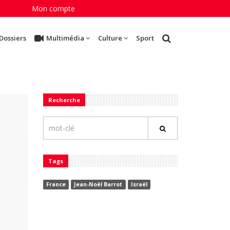
Mon compte
Dossiers
Multimédia
Culture
Sport
Recherche
Tags
France
Jean-Noël Barrot
Israël