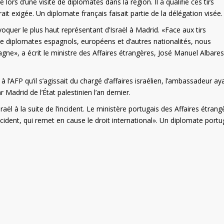
ors d’une visite de diplomates dans la région. Il a qualifié ces tirs
ait exigée. Un diplomate français faisait partie de la délégation visée.
quer le plus haut représentant d’Israël à Madrid. «Face aux tirs
e de diplomates espagnols, européens et d’autres nationalités, nous
ne», a écrit le ministre des Affaires étrangères, José Manuel Albares
’AFP qu’il s’agissait du chargé d’affaires israélien, l’ambassadeur ay
Madrid de l’État palestinien l’an dernier.
aël à la suite de l’incident. Le ministère portugais des Affaires étrang
incident, qui remet en cause le droit international». Un diplomate portu