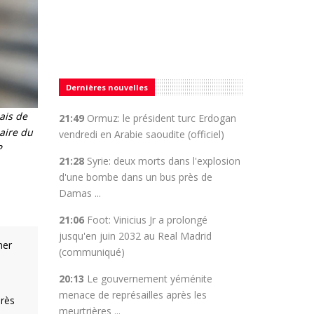
Dernières nouvelles
ais de
21:49
Ormuz: le président turc Erdogan
aire du
vendredi en Arabie saoudite (officiel)
P
21:28
Syrie: deux morts dans l'explosion
d'une bombe dans un bus près de
Damas ...
21:06
Foot: Vinicius Jr a prolongé
jusqu'en juin 2032 au Real Madrid
mer
(communiqué)
20:13
Le gouvernement yéménite
menace de représailles après les
près
meurtrières ...