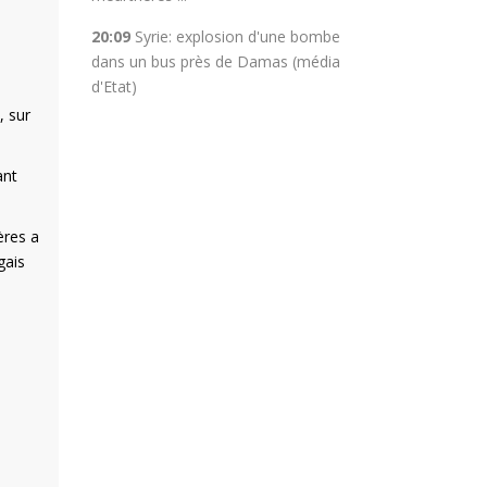
20:09
Syrie: explosion d'une bombe
dans un bus près de Damas (média
d'Etat)
, sur
ant
ères a
gais