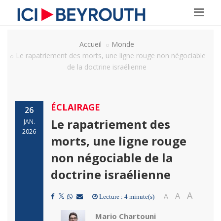
Accueil
Monde
Le rapatriement des morts, une ligne rouge non négociable
de la doctrine israélienne
ÉCLAIRAGE
26
Le rapatriement des
JAN.
2026
morts, une ligne rouge
non négociable de la
doctrine israélienne
A
A
A
Lecture : 4 minute(s)
Mario Chartouni