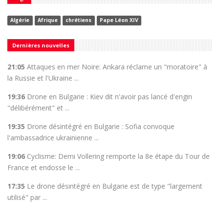
Algérie
Afrique
chrétiens
Pape Léon XIV
Dernières nouvelles
21:05
Attaques en mer Noire: Ankara réclame un "moratoire" à
la Russie et l'Ukraine ...
19:36
Drone en Bulgarie : Kiev dit n'avoir pas lancé d'engin
"délibérément" et ...
19:35
Drone désintégré en Bulgarie : Sofia convoque
l'ambassadrice ukrainienne ...
19:06
Cyclisme: Demi Vollering remporte la 8e étape du Tour de
France et endosse le ...
17:35
Le drone désintégré en Bulgarie est de type "largement
utilisé" par ...