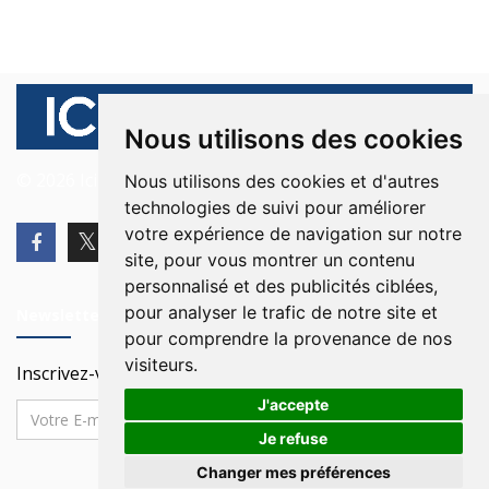
Nous utilisons des cookies
© 2026 Ici Beyrouth. Tous les droits sont réservés.
Nous utilisons des cookies et d'autres
technologies de suivi pour améliorer
votre expérience de navigation sur notre
site, pour vous montrer un contenu
personnalisé et des publicités ciblées,
pour analyser le trafic de notre site et
Newsletter
pour comprendre la provenance de nos
visiteurs.
Inscrivez-vous à notre Newsletter
J'accepte
Je refuse
Changer mes préférences