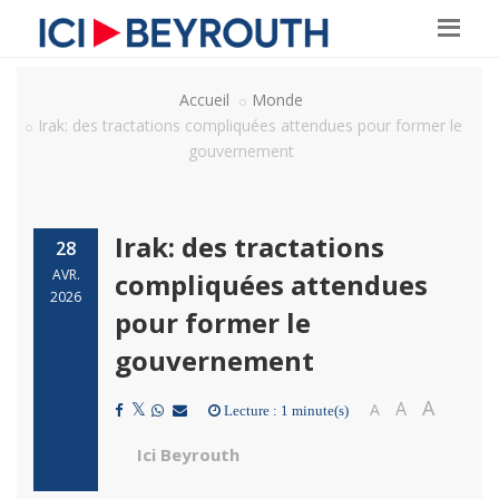
Accueil
Monde
Irak: des tractations compliquées attendues pour former le
gouvernement
Irak: des tractations
28
AVR.
compliquées attendues
2026
pour former le
gouvernement
A
A
A
Lecture : 1 minute(s)
Ici Beyrouth