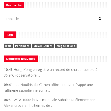
Recherche
Tags
Irak
Parlement
Moyen-Orient
Négociations
Dernières nouvelles
10:43
Hong Kong enregistre un record de chaleur absolu à
36,9°C (observatoire ...
09:41
Les Houthis du Yémen affirment avoir frappé une
raffinerie saoudienne sur la ...
04:51
WTA 1000: la N.1 mondiale Sabalenka éliminée par
Alexandrova en huitièmes de ...