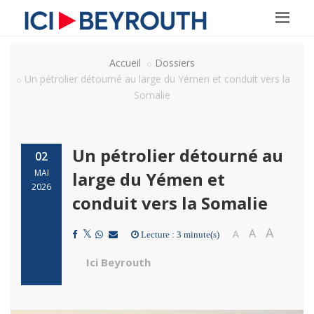
Accueil
Dossiers
Un pétrolier détourné au large du Yémen et conduit vers la
Somalie
Un pétrolier détourné au
02
MAI
large du Yémen et
2026
conduit vers la Somalie
A
A
A
Lecture : 3 minute(s)
Ici Beyrouth