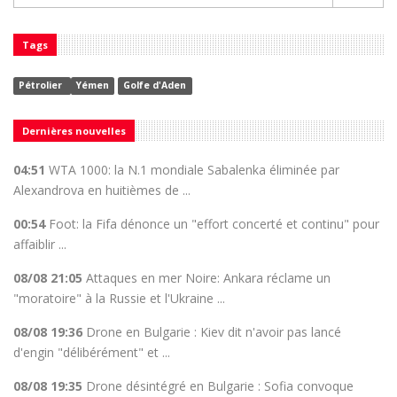
Tags
Pétrolier
Yémen
Golfe d'Aden
Dernières nouvelles
04:51
WTA 1000: la N.1 mondiale Sabalenka éliminée par
Alexandrova en huitièmes de ...
00:54
Foot: la Fifa dénonce un "effort concerté et continu" pour
affaiblir ...
08/08 21:05
Attaques en mer Noire: Ankara réclame un
"moratoire" à la Russie et l'Ukraine ...
08/08 19:36
Drone en Bulgarie : Kiev dit n'avoir pas lancé
d'engin "délibérément" et ...
08/08 19:35
Drone désintégré en Bulgarie : Sofia convoque