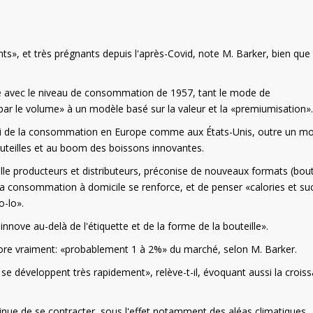
s», et très prégnants depuis l'après-Covid, note M. Barker, bien que
le avec le niveau de consommation de 1957, tant le mode de
ar le volume» à un modèle basé sur la valeur et la «premiumisation».
epli de la consommation en Europe comme aux États-Unis, outre un m
bouteilles et au boom des boissons innovantes.
lle producteurs et distributeurs, préconise de nouveaux formats (bout
ue la consommation à domicile se renforce, et de penser «calories et su
o-lo».
 innove au-delà de l'étiquette et de la forme de la bouteille».
ore vraiment: «probablement 1 à 2%» du marché, selon M. Barker.
se développent très rapidement», relève-t-il, évoquant aussi la crois
ue de se contracter, sous l'effet notamment des aléas climatiques.