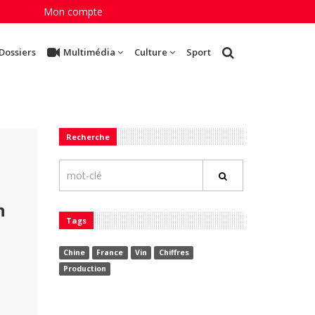
Mon compte
Dossiers
Multimédia
Culture
Sport
Recherche
n
Tags
Chine
France
Vin
Chiffres
Production