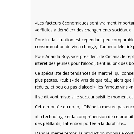
«Les facteurs économiques sont vraiment important
«difficiles à démêler» des changements sociétaux.
Pour lui, la situation est cependant peu comparab
consommation du vin a changé, d'un «modèle tiré p
Pour Ananda Roy, vice-président de Circana, le r
intérêt des jeunes pour l'alcool, tient au prix des 
Ce spécialiste des tendances de marché, qui consei
plus petites, «cubis» de vins de qualité...) alors q
réduits, et peu ou pas d'alcool», les fameux vins «n
Il se dit «optimiste si le secteur saisit le moment et
Cette montée du no-lo, l'OIV ne la mesure pas enc
«La technologie et la compréhension de ce produit 
des pétillants, l'attention portée à la durabilité...
Dans le même temps, la production mondiale contin