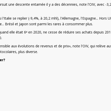
suit une descente entamée il y a des décennies, note l'OIV, avec -3,
Italie se replier (-9,4%, à 20,2 mhl), l'Allemagne, l'Espagne... Hors UE
... Brésil et Japon sont parmi les rares à consommer plus.
nd elle était 6ᵉ en 2020, ne cesse de réduire ses achats depuis 201
0.
sible aux évolutions de revenus et de prix», note l'OIV, qui relève au
tocolaires, plus diverse.
er?