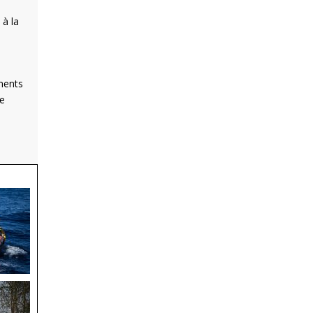
 à la
ments
le