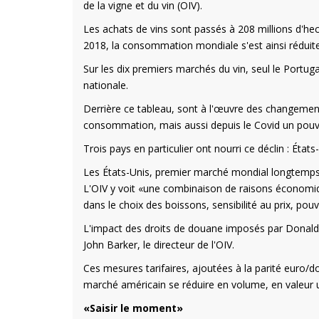
de la vigne et du vin (OIV).
Les achats de vins sont passés à 208 millions d'hect
2018, la consommation mondiale s'est ainsi réduit
Sur les dix premiers marchés du vin, seul le Portug
nationale.
Derrière ce tableau, sont à l'œuvre des changemen
consommation, mais aussi depuis le Covid un pouvoi
Trois pays en particulier ont nourri ce déclin : États
Les États-Unis, premier marché mondial longtemps «
L'OIV y voit «une combinaison de raisons économiq
dans le choix des boissons, sensibilité au prix, pouvo
L'impact des droits de douane imposés par Donald T
John Barker, le directeur de l'OIV.
Ces mesures tarifaires, ajoutées à la parité euro/do
marché américain se réduire en volume, en valeur 
«Saisir le moment»