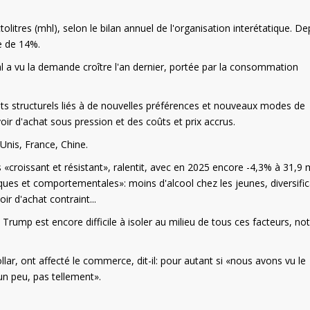
olitres (mhl), selon le bilan annuel de l'organisation interétatique. De
e de 14%.
al a vu la demande croître l'an dernier, portée par la consommation
ts structurels liés à de nouvelles préférences et nouveaux modes de
r d'achat sous pression et des coûts et prix accrus.
-Unis, France, Chine.
croissant et résistant», ralentit, avec en 2025 encore -4,3% à 31,9 
ues et comportementales»: moins d'alcool chez les jeunes, diversific
ir d'achat contraint...
rump est encore difficile à isoler au milieu de tous ces facteurs, no
llar, ont affecté le commerce, dit-il: pour autant si «nous avons vu le
un peu, pas tellement».