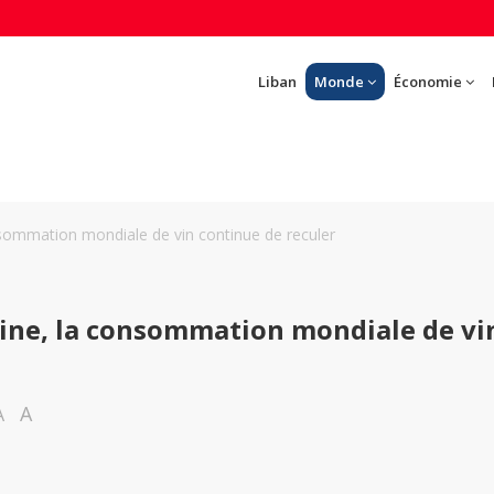
Liban
Monde
Économie
nsommation mondiale de vin continue de reculer
Chine, la consommation mondiale de vi
A
A