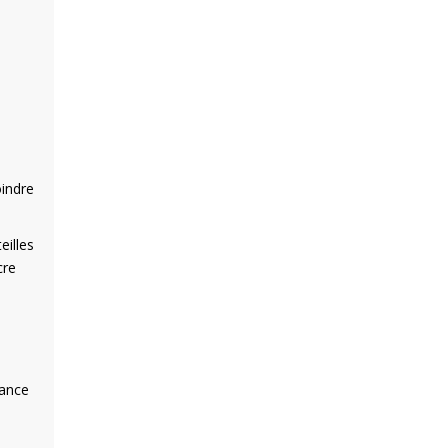
oindre
eilles
cre
sance