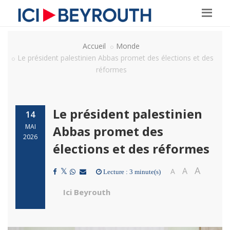
Accueil
Monde
Le président palestinien Abbas promet des élections et des
réformes
Le président palestinien
14
MAI
Abbas promet des
2026
élections et des réformes
A
A
A
Lecture : 3 minute(s)
Ici Beyrouth