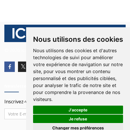
Nous utilisons des cookies
© 2026 Ici Beyrouth. Tous les droits sont réservés.
Nous utilisons des cookies et d'autres
technologies de suivi pour améliorer
votre expérience de navigation sur notre
site, pour vous montrer un contenu
personnalisé et des publicités ciblées,
pour analyser le trafic de notre site et
Newsletter
pour comprendre la provenance de nos
visiteurs.
Inscrivez-vous à notre Newsletter
J'accepte
Je refuse
Changer mes préférences