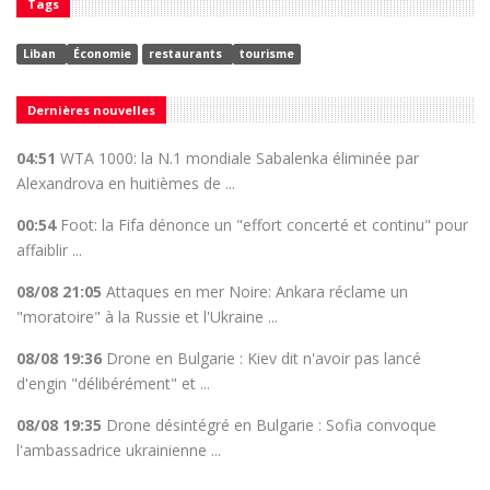
Tags
Liban
Économie
restaurants
tourisme
Dernières nouvelles
04:51
WTA 1000: la N.1 mondiale Sabalenka éliminée par
Alexandrova en huitièmes de ...
00:54
Foot: la Fifa dénonce un "effort concerté et continu" pour
affaiblir ...
08/08 21:05
Attaques en mer Noire: Ankara réclame un
"moratoire" à la Russie et l'Ukraine ...
08/08 19:36
Drone en Bulgarie : Kiev dit n'avoir pas lancé
d'engin "délibérément" et ...
08/08 19:35
Drone désintégré en Bulgarie : Sofia convoque
l'ambassadrice ukrainienne ...