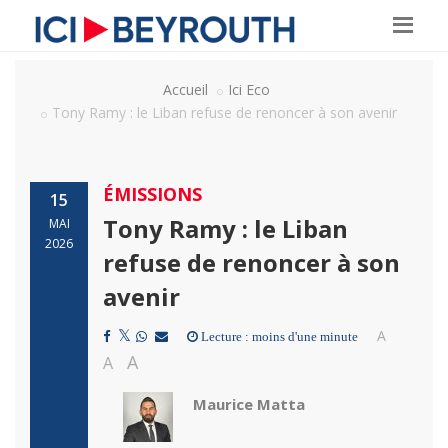
Accueil
Ici Eco
Tony Ramy : le Liban refuse de renoncer à son avenir
ÉMISSIONS
15
Tony Ramy : le Liban
MAI
2026
refuse de renoncer à son
avenir
A
Lecture : moins d'une minute
A
A
Maurice Matta