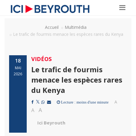
Accueil
Multimédia
Le trafic de fourmis menace les espèces rares du Kenya
VIDÉOS
18
Le trafic de fourmis
MAI
2026
menace les espèces rares
du Kenya
A
Lecture : moins d'une minute
A
A
Ici Beyrouth