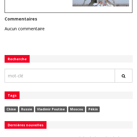
Commentaires
Aucun commentaire
Recherche
Tags
Chine
Russie
Vladimir Poutine
Moscou
Pékin
Dernières nouvelles