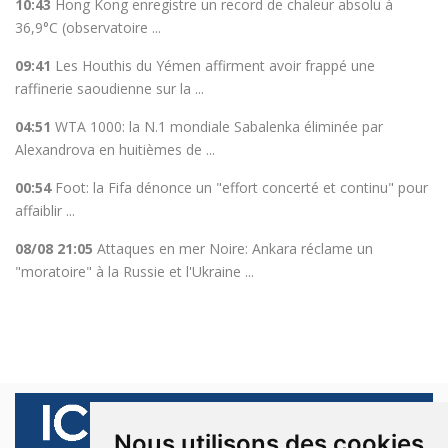
10:43
Hong Kong enregistre un record de chaleur absolu à
36,9°C (observatoire ...
09:41
Les Houthis du Yémen affirment avoir frappé une
raffinerie saoudienne sur la ...
04:51
WTA 1000: la N.1 mondiale Sabalenka éliminée par
Alexandrova en huitièmes de ...
00:54
Foot: la Fifa dénonce un "effort concerté et continu" pour
affaiblir ...
08/08 21:05
Attaques en mer Noire: Ankara réclame un
"moratoire" à la Russie et l'Ukraine ...
Nous utilisons des cookies