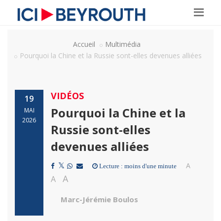
Accueil
Multimédia
Pourquoi la Chine et la Russie sont-elles devenues alliées
VIDÉOS
19
Pourquoi la Chine et la
MAI
2026
Russie sont-elles
devenues alliées
A
Lecture : moins d'une minute
A
A
Marc-Jérémie Boulos