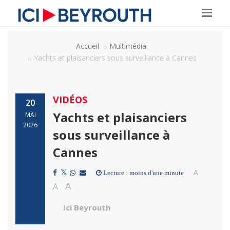
Accueil
Multimédia
Yachts et plaisanciers sous surveillance à Cannes
VIDÉOS
20
Yachts et plaisanciers
MAI
2026
sous surveillance à
Cannes
A
Lecture : moins d'une minute
A
A
Ici Beyrouth