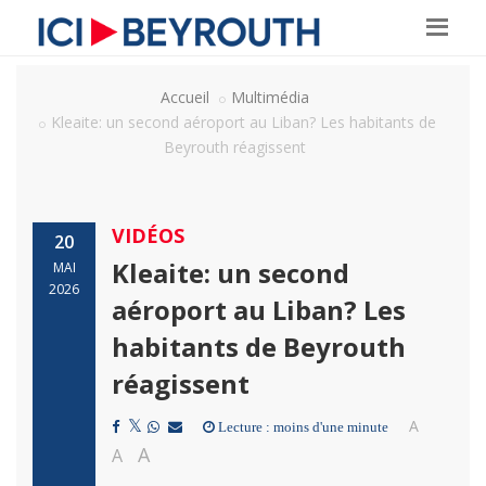
Accueil
Multimédia
Kleaite: un second aéroport au Liban? Les habitants de
Beyrouth réagissent
VIDÉOS
20
Kleaite: un second
MAI
2026
aéroport au Liban? Les
habitants de Beyrouth
réagissent
A
Lecture : moins d'une minute
A
A