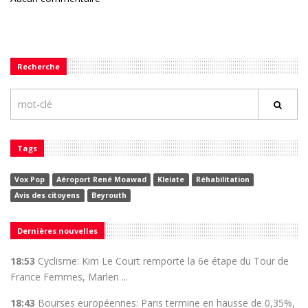
Recherche
Tags
Vox Pop
Aéroport René Moawad
Kleiate
Réhabilitation
Avis des citoyens
Beyrouth
Dernières nouvelles
18:53
Cyclisme: Kim Le Court remporte la 6e étape du Tour de
France Femmes, Marlen ...
18:43
Bourses européennes: Paris termine en hausse de 0,35%,