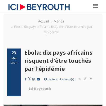
Accueil
Monde
Ebola: dix pays africains risquent d'être touchés par
l'épidémie
Ebola: dix pays africains
23
MAI
risquent d'être touchés
2026
par l'épidémie
A
A
A
Lecture : 4 minute(s)
Ici Beyrouth