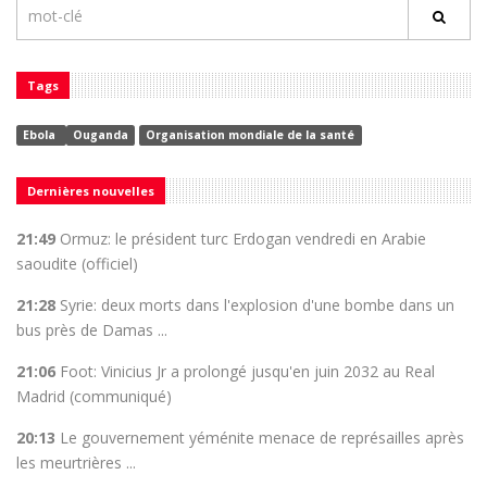
Tags
Ebola
Ouganda
Organisation mondiale de la santé
Dernières nouvelles
21:49
Ormuz: le président turc Erdogan vendredi en Arabie
saoudite (officiel)
21:28
Syrie: deux morts dans l'explosion d'une bombe dans un
bus près de Damas ...
21:06
Foot: Vinicius Jr a prolongé jusqu'en juin 2032 au Real
Madrid (communiqué)
20:13
Le gouvernement yéménite menace de représailles après
les meurtrières ...