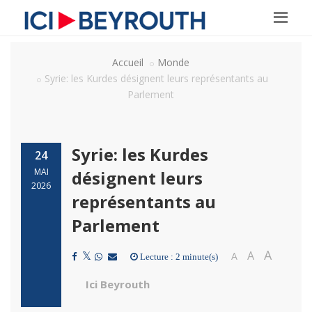
Accueil
Monde
Syrie: les Kurdes désignent leurs représentants au
Parlement
Syrie: les Kurdes
24
MAI
désignent leurs
2026
représentants au
Parlement
A
A
A
Lecture : 2 minute(s)
Ici Beyrouth