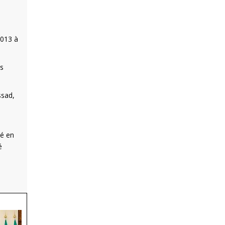
2013 à
us
ssad,
té en
é