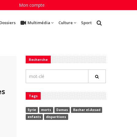
Mon compte
Dossiers
Multimédia
Culture
Sport
Recherche
es
Tags
Syrie
morts
Damas
Bachar el-Assad
enfants
disparitions