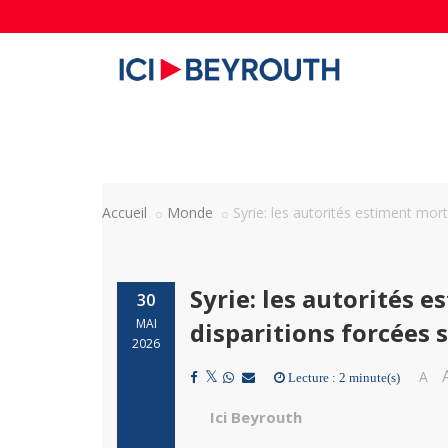
Accueil
Monde
Syrie: les autorités estiment mor
Syrie: les autorités 
30
MAI
disparitions forcées 
2026
A
Lecture : 2 minute(s)
Ici Beyrouth