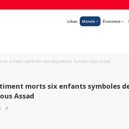
Liban
Monde
Économie
ts six enfants symboles des disparitions forcées sous Assad
estiment morts six enfants symboles d
sous Assad
A
A