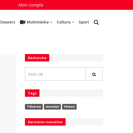
Mon compte
Dossiers
Multimédia
Culture
Sport
Recherche
Tags
Téhéran
mondial
Yémen
Dernières nouvelles