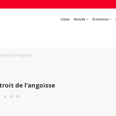
Liban
Monde
Économie
troit de l’angoisse
troit de l’angoisse
A
A
A