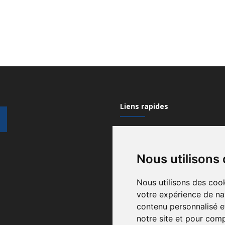
Liens rapides
Mon compte
Nous utilisons
Contactez-nous
Qui sommes nous?
Nous utilisons des cook
votre expérience de na
Recrutement
contenu personnalisé et
Gérez vos cookies
notre site et pour com