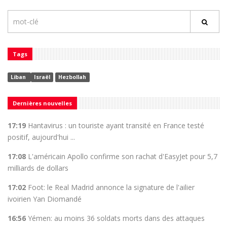
Tags
Liban
Israël
Hezbollah
Dernières nouvelles
17:19
Hantavirus : un touriste ayant transité en France testé
positif, aujourd'hui ...
17:08
L'américain Apollo confirme son rachat d'EasyJet pour 5,7
milliards de dollars
17:02
Foot: le Real Madrid annonce la signature de l'ailier
ivoirien Yan Diomandé
16:56
Yémen: au moins 36 soldats morts dans des attaques