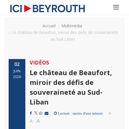
Accueil
Multimédia
Le château de Beaufort, miroir des défis de souveraineté
au Sud-Liban
VIDÉOS
02
Le château de Beaufort,
JUIN
2026
miroir des défis de
souveraineté au Sud-
Liban
A
Lecture : moins d'une minute
A
A